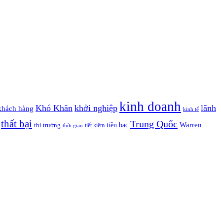
kinh doanh
Khó Khăn
khởi nghiệp
lãnh
khách hàng
kinh tế
thất bại
Trung Quốc
Warren
tiền bạc
thị trường
tiết kiệm
thời gian