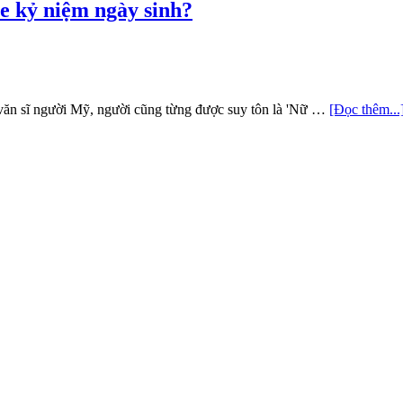
e kỷ niệm ngày sinh?
 văn sĩ người Mỹ, người cũng từng được suy tôn là 'Nữ …
[Đọc thêm...