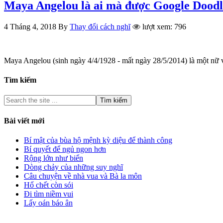
Maya Angelou là ai mà được Google Doodl
4 Tháng 4, 2018
By
Thay đổi cách nghĩ
lượt xem: 796
Maya Angelou (sinh ngày 4/4/1928 - mất ngày 28/5/2014) là một nữ
Tìm kiếm
Bài viết mới
Bí mật của bùa hộ mệnh kỳ diệu để thành công
Bí quyết để ngủ ngon hơn
Rộng lớn như biển
Dòng chảy của những suy nghĩ
Câu chuyện về nhà vua và Bà la môn
Hổ chết còn sói
Đi tìm niềm vui
Lấy oán báo ân