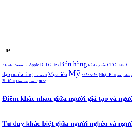
Thẻ
Bán hàng
Bill Gates
CEO
Apple
Amazon
c
Alibaba
bất động sản
châu Á
Mỹ
đạo
marketing
Mục tiêu
Nhật Bản
nhân viên
microsoft
nông dân
Buffett
ấn độ
Đam mê
đầu tư
Điểm khác nhau giữa người giả tạo và ngư
Tư duy khác biệt giữa người nghèo và ngườ