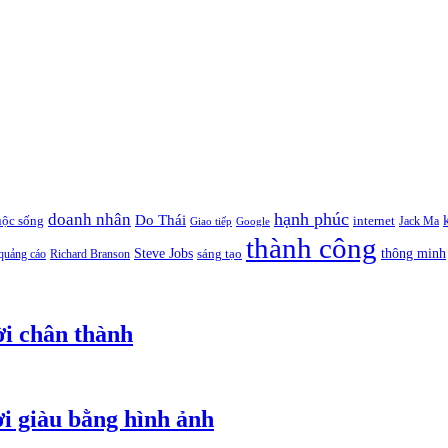
hạnh phúc
doanh nhân
Do Thái
uộc sống
internet
Jack Ma
Giao tiếp
Google
thành công
thông minh
Steve Jobs
sáng tạo
quảng cáo
Richard Branson
ời chân thành
i giàu bằng hình ảnh