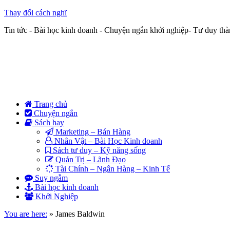
Thay đổi cách nghĩ
Tin tức - Bài học kinh doanh - Chuyện ngắn khởi nghiệp- Tư duy th
Trang chủ
Chuyện ngắn
Sách hay
Marketing – Bán Hàng
Nhân Vật – Bài Học Kinh doanh
Sách tư duy – Kỹ năng sống
Quản Trị – Lãnh Đạo
Tài Chính – Ngân Hàng – Kinh Tế
Suy ngẫm
Bài học kinh doanh
Khởi Nghiệp
You are here:
»
James Baldwin