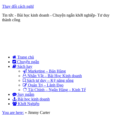
Thay đổi cách nghĩ
Tin tức - Bài học kinh doanh - Chuyện ngắn khởi nghiệp- Tư duy
thành công
Trang chủ
Chuyện ngắn
Sách hay
Marketing – Bán Hàng
Nhân Vật – Bài Học Kinh doanh
Sách tư duy – Kỹ năng sống
Quản Trị – Lãnh Đạo
Tài Chính – Ngân Hàng – Kinh Tế
Suy ngẫm
Bài học kinh doanh
Khởi Nghiệp
You are here:
»
Jimmy Carter