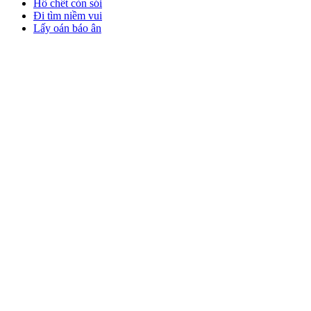
Hổ chết còn sói
Đi tìm niềm vui
Lấy oán báo ân