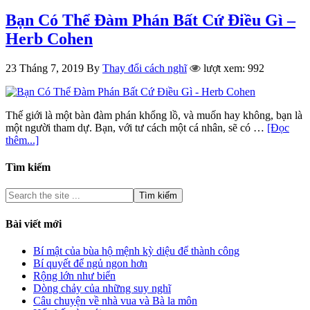
Bạn Có Thể Đàm Phán Bất Cứ Điều Gì –
Herb Cohen
23 Tháng 7, 2019
By
Thay đổi cách nghĩ
lượt xem: 992
Thế giới là một bàn đàm phán khổng lồ, và muốn hay không, bạn là
một người tham dự. Bạn, với tư cách một cá nhân, sẽ có …
[Đọc
thêm...]
Tìm kiếm
Bài viết mới
Bí mật của bùa hộ mệnh kỳ diệu để thành công
Bí quyết để ngủ ngon hơn
Rộng lớn như biển
Dòng chảy của những suy nghĩ
Câu chuyện về nhà vua và Bà la môn