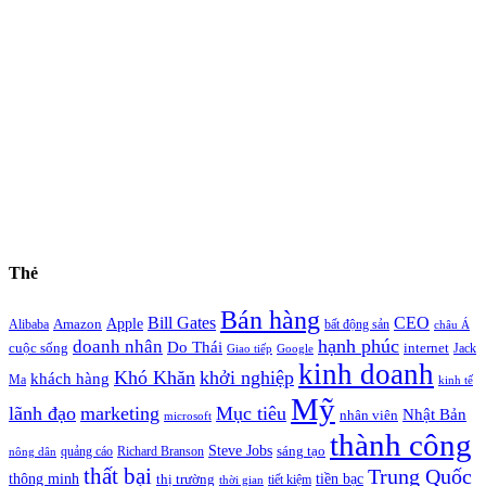
Thẻ
Bán hàng
Bill Gates
CEO
Apple
Amazon
Alibaba
bất động sản
châu Á
hạnh phúc
doanh nhân
Do Thái
cuộc sống
internet
Jack
Giao tiếp
Google
kinh doanh
Khó Khăn
khởi nghiệp
khách hàng
Ma
kinh tế
Mỹ
lãnh đạo
marketing
Mục tiêu
Nhật Bản
nhân viên
microsoft
thành công
Steve Jobs
sáng tạo
quảng cáo
Richard Branson
nông dân
thất bại
Trung Quốc
thông minh
tiền bạc
thị trường
tiết kiệm
thời gian