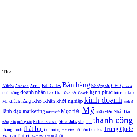
Thẻ
Bán hàng
Bill Gates
CEO
Apple
Amazon
Alibaba
bất động sản
châu Á
hạnh phúc
doanh nhân
Do Thái
cuộc sống
internet
Jack
Giao tiếp
Google
kinh doanh
Khó Khăn
khởi nghiệp
khách hàng
Ma
kinh tế
Mỹ
lãnh đạo
marketing
Mục tiêu
Nhật Bản
nhân viên
microsoft
thành công
Steve Jobs
sáng tạo
quảng cáo
Richard Branson
nông dân
thất bại
Trung Quốc
thông minh
tiền bạc
thị trường
tiết kiệm
thời gian
Warren Buffett
ấn độ
Đam mê
đầu tư