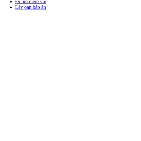
Đi tìm niềm vui
Lấy oán báo ân