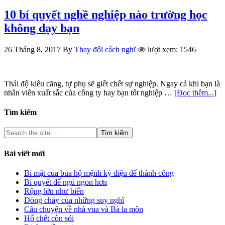
10 bí quyết nghề nghiệp nào trường học
không dạy bạn
26 Tháng 8, 2017
By
Thay đổi cách nghĩ
lượt xem: 1546
Thái độ kiêu căng, tự phụ sẽ giết chết sự nghiệp. Ngay cả khi bạn là
nhân viên xuất sắc của công ty hay bạn tốt nghiệp …
[Đọc thêm...]
Tìm kiếm
Bài viết mới
Bí mật của bùa hộ mệnh kỳ diệu để thành công
Bí quyết để ngủ ngon hơn
Rộng lớn như biển
Dòng chảy của những suy nghĩ
Câu chuyện về nhà vua và Bà la môn
Hổ chết còn sói