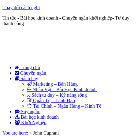
Thay đổi cách nghĩ
Tin tức - Bài học kinh doanh - Chuyện ngắn khởi nghiệp- Tư duy
thành công
Trang chủ
Chuyện ngắn
Sách hay
Marketing – Bán Hàng
Nhân Vật – Bài Học Kinh doanh
Sách tư duy – Kỹ năng sống
Quản Trị – Lãnh Đạo
Tài Chính – Ngân Hàng – Kinh Tế
Suy ngẫm
Bài học kinh doanh
Khởi Nghiệp
You are here:
»
John Caprani