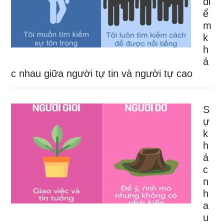
đi
ể
m
k
h
á
c nhau giữa người tự tin và người tự cao
S
ự
k
h
á
c
n
h
a
u