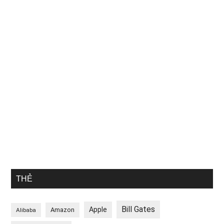
THẺ
Bill Gates
Apple
Amazon
Alibaba