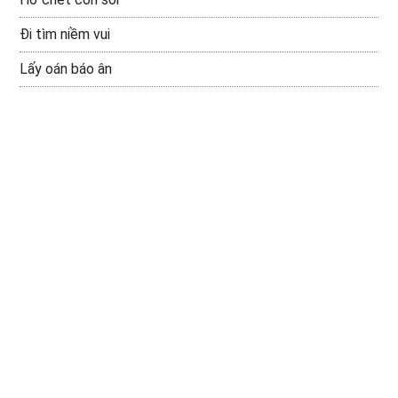
Đi tìm niềm vui
Lấy oán báo ân