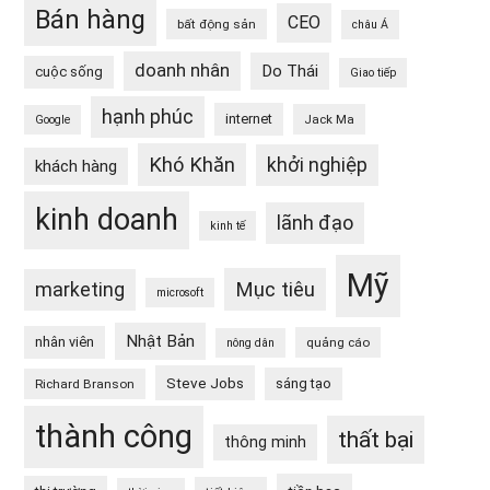
Bán hàng
CEO
bất động sản
châu Á
doanh nhân
Do Thái
cuộc sống
Giao tiếp
hạnh phúc
internet
Jack Ma
Google
Khó Khăn
khởi nghiệp
khách hàng
kinh doanh
lãnh đạo
kinh tế
Mỹ
Mục tiêu
marketing
microsoft
Nhật Bản
nhân viên
quảng cáo
nông dân
Steve Jobs
sáng tạo
Richard Branson
thành công
thất bại
thông minh