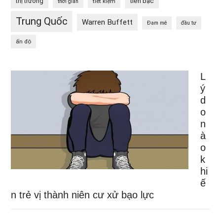
tiền bạc
thị trường
tiết kiệm
thời gian
Trung Quốc
Warren Buffett
Đam mê
đầu tư
ấn độ
L
ý
d
o
n
à
o
k
hi
ế
n trẻ vị thành niên cư xử bạo lực