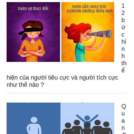
1
2
b
ứ
c
hì
n
h
th
ể
hiện của người tiêu cực và người tích cực
như thế nào ?
Q
u
a
n