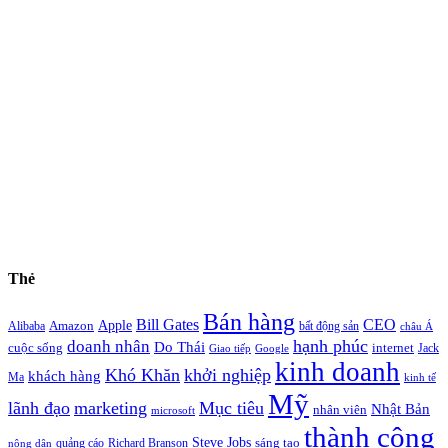
Thẻ
Bán hàng
Bill Gates
CEO
Apple
Amazon
Alibaba
bất động sản
châu Á
hạnh phúc
doanh nhân
Do Thái
cuộc sống
internet
Jack
Giao tiếp
Google
kinh doanh
Khó Khăn
khởi nghiệp
khách hàng
Ma
kinh tế
Mỹ
lãnh đạo
marketing
Mục tiêu
Nhật Bản
nhân viên
microsoft
thành công
Steve Jobs
sáng tạo
quảng cáo
Richard Branson
nông dân