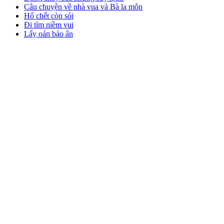
Câu chuyện về nhà vua và Bà la môn
Hổ chết còn sói
Đi tìm niềm vui
Lấy oán báo ân