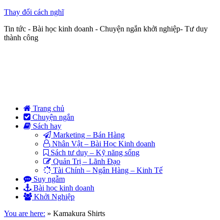
Thay đổi cách nghĩ
Tin tức - Bài học kinh doanh - Chuyện ngắn khởi nghiệp- Tư duy
thành công
Trang chủ
Chuyện ngắn
Sách hay
Marketing – Bán Hàng
Nhân Vật – Bài Học Kinh doanh
Sách tư duy – Kỹ năng sống
Quản Trị – Lãnh Đạo
Tài Chính – Ngân Hàng – Kinh Tế
Suy ngẫm
Bài học kinh doanh
Khởi Nghiệp
You are here:
»
Kamakura Shirts