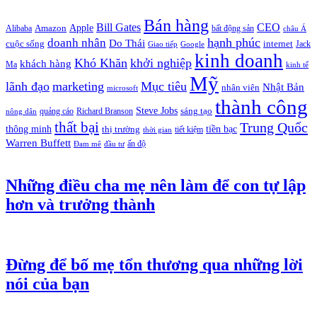
Bán hàng
Bill Gates
CEO
Apple
Amazon
Alibaba
bất động sản
châu Á
hạnh phúc
doanh nhân
Do Thái
cuộc sống
internet
Jack
Giao tiếp
Google
kinh doanh
Khó Khăn
khởi nghiệp
khách hàng
Ma
kinh tế
Mỹ
lãnh đạo
marketing
Mục tiêu
Nhật Bản
nhân viên
microsoft
thành công
Steve Jobs
sáng tạo
quảng cáo
Richard Branson
nông dân
thất bại
Trung Quốc
thông minh
tiền bạc
thị trường
tiết kiệm
thời gian
Warren Buffett
ấn độ
Đam mê
đầu tư
Những điều cha mẹ nên làm để con tự lập
hơn và trưởng thành
Đừng để bố mẹ tổn thương qua những lời
nói của bạn