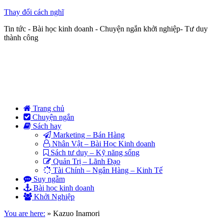
Thay đổi cách nghĩ
Tin tức - Bài học kinh doanh - Chuyện ngắn khởi nghiệp- Tư duy
thành công
Trang chủ
Chuyện ngắn
Sách hay
Marketing – Bán Hàng
Nhân Vật – Bài Học Kinh doanh
Sách tư duy – Kỹ năng sống
Quản Trị – Lãnh Đạo
Tài Chính – Ngân Hàng – Kinh Tế
Suy ngẫm
Bài học kinh doanh
Khởi Nghiệp
You are here:
»
Kazuo Inamori