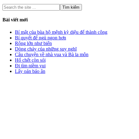
Bài viết mới
Bí mật của bùa hộ mệnh kỳ diệu để thành công
Bí quyết để ngủ ngon hơn
Rộng lớn như biển
Dòng chảy của những suy nghĩ
Câu chuyện về nhà vua và Bà la môn
Hổ chết còn sói
Đi tìm niềm vui
Lấy oán báo ân