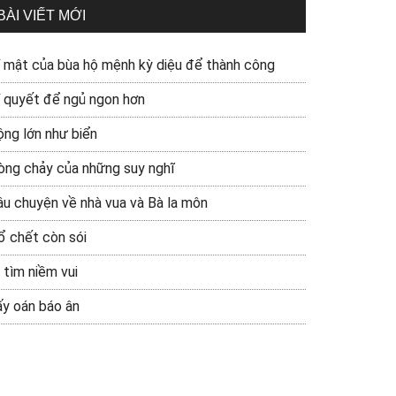
BÀI VIẾT MỚI
í mật của bùa hộ mệnh kỳ diệu để thành công
í quyết để ngủ ngon hơn
ộng lớn như biển
òng chảy của những suy nghĩ
âu chuyện về nhà vua và Bà la môn
ổ chết còn sói
 tìm niềm vui
ấy oán báo ân