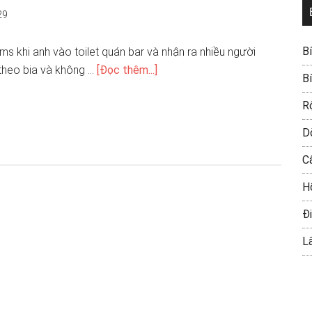
29
B
ams khi anh vào toilet quán bar và nhận ra nhiều người
theo bia và không …
[Đọc thêm...]
B
R
D
C
H
Đi
L