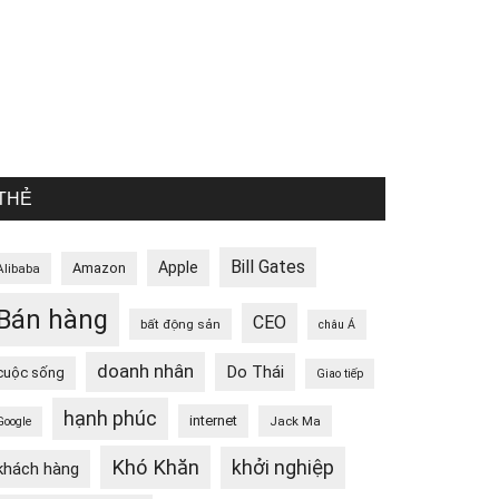
THẺ
Bill Gates
Apple
Amazon
Alibaba
Bán hàng
CEO
bất động sản
châu Á
doanh nhân
Do Thái
cuộc sống
Giao tiếp
hạnh phúc
internet
Jack Ma
Google
Khó Khăn
khởi nghiệp
khách hàng