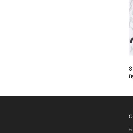
8
n
C
E