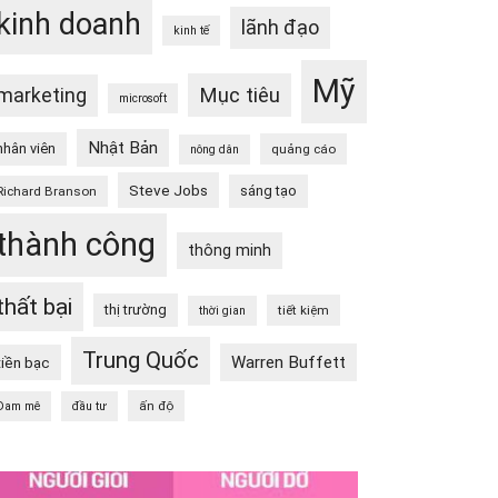
kinh doanh
lãnh đạo
kinh tế
Mỹ
Mục tiêu
marketing
microsoft
Nhật Bản
nhân viên
quảng cáo
nông dân
Steve Jobs
sáng tạo
Richard Branson
thành công
thông minh
thất bại
thị trường
tiết kiệm
thời gian
Trung Quốc
Warren Buffett
tiền bạc
ấn độ
Đam mê
đầu tư