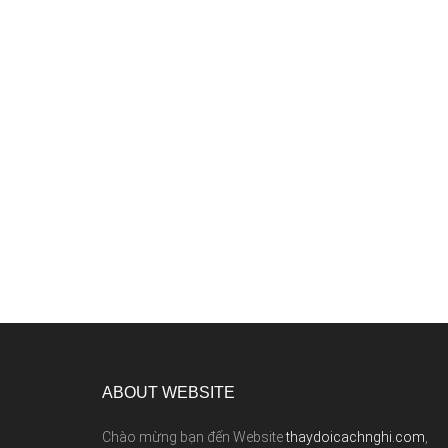
ABOUT WEBSITE
Chào mừng bạn đến Website
thaydoicachnghi.com
,