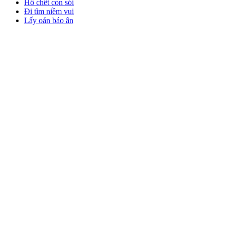
Hổ chết còn sói
Đi tìm niềm vui
Lấy oán báo ân