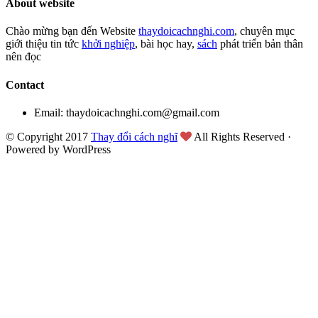
About website
Chào mừng bạn đến Website
thaydoicachnghi.com
, chuyên mục
giới thiệu tin tức
khởi nghiệp
, bài học hay,
sách
phát triển bản thân
nên đọc
Contact
Email: thaydoicachnghi.com@gmail.com
© Copyright 2017
Thay đổi cách nghĩ
All Rights Reserved ·
Powered by WordPress