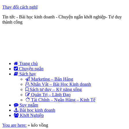
Thay đổi cách nghĩ
Tin tức - Bài học kinh doanh - Chuyện ngắn khởi nghiệp- Tư duy
thành công
Trang chủ
Chuyện ngắn
Sách hay
Marketing – Bán Hàng
Nhân Vật – Bài Học Kinh doanh
Sách tư duy – Kỹ năng sống
Quản Trị – Lãnh Đạo
Tài Chính – Ngân Hàng – Kinh Tế
Suy ngẫm
Bài học kinh doanh
Khởi Nghiệp
You are here:
»
kéo vồng