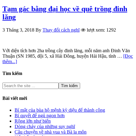
Tạm gác bằng đại học về quê trồng đinh
lăng
3 Tháng 3, 2018
By
Thay đổi cách nghĩ
lượt xem: 1292
Với diện tích hơn 2ha trồng cây đinh lăng, mỗi năm anh Đinh Văn
Thuận (SN 1985, đội 5, xã Hải Đông, huyện Hải Hậu, tỉnh …
[Đọc
thêm...]
Tìm kiếm
Bài viết mới
Bí mật của bùa hộ mệnh kỳ diệu để thành công
Bí quyết để ngủ ngon hơn
Rộng lớn như biển
Dòng chảy của những suy nghĩ
Câu chuyện về nhà vua và Bà la môn