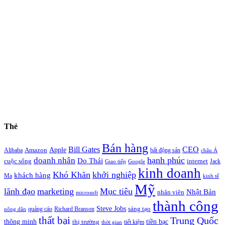
Thẻ
Bán hàng
Bill Gates
CEO
Apple
Amazon
Alibaba
bất động sản
châu Á
hạnh phúc
doanh nhân
Do Thái
cuộc sống
internet
Jack
Giao tiếp
Google
kinh doanh
Khó Khăn
khởi nghiệp
khách hàng
Ma
kinh tế
Mỹ
lãnh đạo
marketing
Mục tiêu
Nhật Bản
nhân viên
microsoft
thành công
Steve Jobs
sáng tạo
quảng cáo
Richard Branson
nông dân
thất bại
Trung Quốc
thông minh
tiền bạc
thị trường
tiết kiệm
thời gian