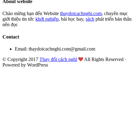
About website
Chào mừng bạn đến Website
thaydoicachnghi.com
, chuyên mục
giới thiệu tin tức
khởi nghiệp
, bài học hay,
sách
phát triển bản thân
nên đọc
Contact
Email: thaydoicachnghi.com@gmail.com
© Copyright 2017
Thay đổi cách nghĩ
All Rights Reserved ·
Powered by WordPress