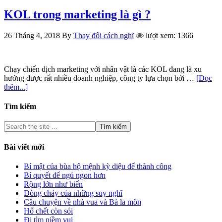
KOL trong marketing là gì ?
26 Tháng 4, 2018
By
Thay đổi cách nghĩ
lượt xem: 1366
Chạy chiến dịch marketing với nhân vật là các KOL đang là xu
hướng được rất nhiều doanh nghiệp, công ty lựa chọn bởi …
[Đọc
thêm...]
Tìm kiếm
Bài viết mới
Bí mật của bùa hộ mệnh kỳ diệu để thành công
Bí quyết để ngủ ngon hơn
Rộng lớn như biển
Dòng chảy của những suy nghĩ
Câu chuyện về nhà vua và Bà la môn
Hổ chết còn sói
Đi tìm niềm vui