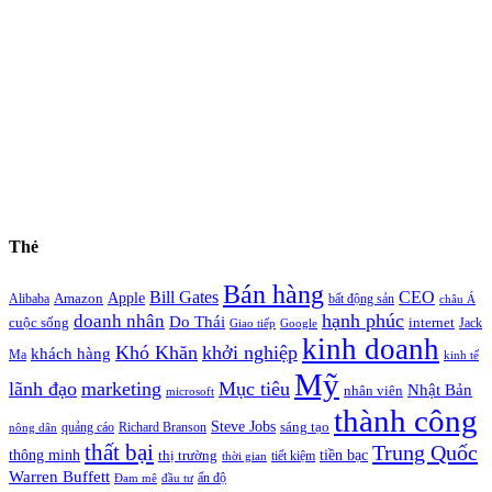
Thẻ
Bán hàng
Bill Gates
CEO
Apple
Amazon
Alibaba
bất động sản
châu Á
hạnh phúc
doanh nhân
Do Thái
cuộc sống
internet
Jack
Giao tiếp
Google
kinh doanh
Khó Khăn
khởi nghiệp
khách hàng
Ma
kinh tế
Mỹ
lãnh đạo
marketing
Mục tiêu
Nhật Bản
nhân viên
microsoft
thành công
Steve Jobs
sáng tạo
quảng cáo
Richard Branson
nông dân
thất bại
Trung Quốc
thông minh
tiền bạc
thị trường
tiết kiệm
thời gian
Warren Buffett
ấn độ
Đam mê
đầu tư