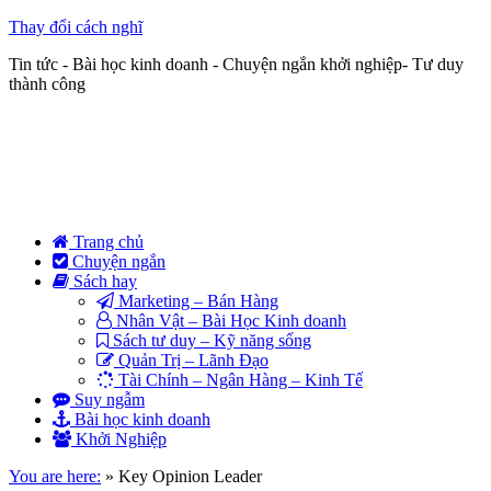
Thay đổi cách nghĩ
Tin tức - Bài học kinh doanh - Chuyện ngắn khởi nghiệp- Tư duy
thành công
Trang chủ
Chuyện ngắn
Sách hay
Marketing – Bán Hàng
Nhân Vật – Bài Học Kinh doanh
Sách tư duy – Kỹ năng sống
Quản Trị – Lãnh Đạo
Tài Chính – Ngân Hàng – Kinh Tế
Suy ngẫm
Bài học kinh doanh
Khởi Nghiệp
You are here:
»
Key Opinion Leader