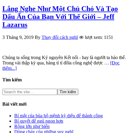
Lắng Nghe Như Một Chú Chó Và Tạo
Dấu Ấn Của Bạn Với Thế Giới – Jeff
Lazarus
3 Tháng 9, 2019
By
Thay đổi cách nghĩ
lượt xem: 1151
Chúng ta sống trong Kỷ nguyên Kết nối - hay là người ta bảo thế.
Trong vài thập kỷ qua, hàng tỉ tỉ đôla công nghệ được …
[Đọc
thêm...]
Tìm kiếm
Bài viết mới
Bí mật của bùa hộ mệnh kỳ diệu để thành công
Bí quyết để ngủ ngon hơn
Rộng lớn như biển
Dòng chảy của những suy nghĩ