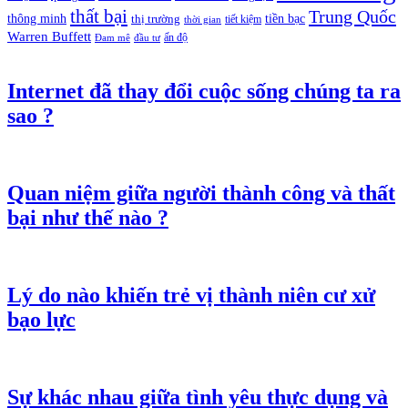
thất bại
Trung Quốc
thông minh
tiền bạc
thị trường
tiết kiệm
thời gian
Warren Buffett
ấn độ
Đam mê
đầu tư
Internet đã thay đổi cuộc sống chúng ta ra
sao ?
Quan niệm giữa người thành công và thất
bại như thế nào ?
Lý do nào khiến trẻ vị thành niên cư xử
bạo lực
Sự khác nhau giữa tình yêu thực dụng và