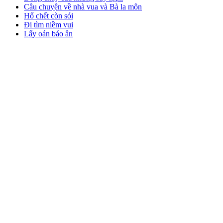
Câu chuyện về nhà vua và Bà la môn
Hổ chết còn sói
Đi tìm niềm vui
Lấy oán báo ân