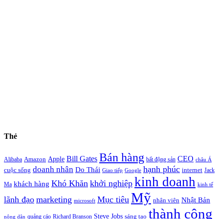
Thẻ
Bán hàng
Bill Gates
CEO
Apple
Amazon
Alibaba
bất động sản
châu Á
hạnh phúc
doanh nhân
Do Thái
cuộc sống
internet
Jack
Giao tiếp
Google
kinh doanh
Khó Khăn
khởi nghiệp
khách hàng
Ma
kinh tế
Mỹ
lãnh đạo
marketing
Mục tiêu
Nhật Bản
nhân viên
microsoft
thành công
Steve Jobs
sáng tạo
quảng cáo
Richard Branson
nông dân