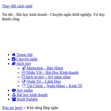
Thay đổi cách nghĩ
Tin tức - Bài học kinh doanh - Chuyện ngắn khởi nghiệp- Tư duy
thành công
Trang chủ
Chuyện ngắn
Sách hay
Marketing – Bán Hàng
Nhân Vật – Bài Học Kinh doanh
Sách tư duy – Kỹ năng sống
Quản Trị – Lãnh Đạo
Tài Chính – Ngân Hàng – Kinh Tế
Suy ngẫm
Bài học kinh doanh
Khởi Nghiệp
You are here:
»
Khả năng lắng nghe