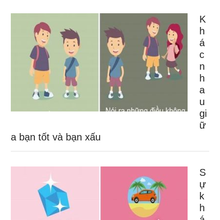
K
h
á
c
n
h
a
u
gi
ữ
a bạn tốt và bạn xấu
S
ự
k
h
á