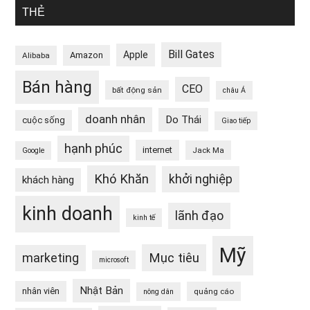
THẺ
Bill Gates
Apple
Amazon
Alibaba
Bán hàng
CEO
bất động sản
châu Á
doanh nhân
Do Thái
cuộc sống
Giao tiếp
hạnh phúc
internet
Jack Ma
Google
Khó Khăn
khởi nghiệp
khách hàng
kinh doanh
lãnh đạo
kinh tế
Mỹ
Mục tiêu
marketing
microsoft
Nhật Bản
nhân viên
quảng cáo
nông dân