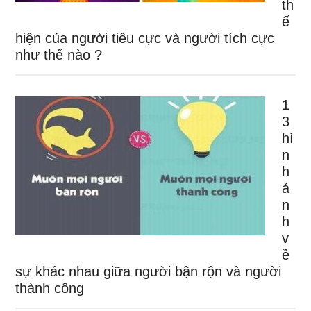
th
ể
hiện của người tiêu cực và người tích cực
như thế nào ?
1
3
hì
n
h
ả
n
h
v
ề
sự khác nhau giữa người bận rộn và người
thành công