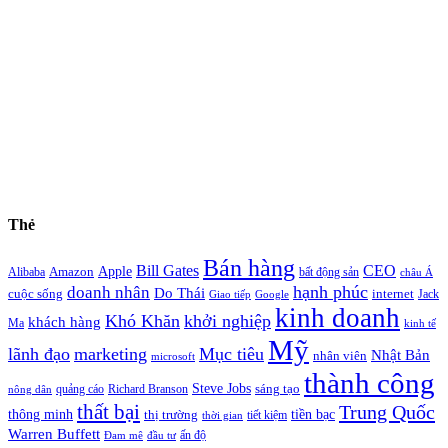
Thẻ
Bán hàng
Bill Gates
CEO
Apple
Amazon
Alibaba
bất động sản
châu Á
hạnh phúc
doanh nhân
Do Thái
cuộc sống
internet
Jack
Giao tiếp
Google
kinh doanh
Khó Khăn
khởi nghiệp
khách hàng
Ma
kinh tế
Mỹ
lãnh đạo
marketing
Mục tiêu
Nhật Bản
nhân viên
microsoft
thành công
Steve Jobs
sáng tạo
quảng cáo
Richard Branson
nông dân
thất bại
Trung Quốc
thông minh
tiền bạc
thị trường
tiết kiệm
thời gian
Warren Buffett
ấn độ
Đam mê
đầu tư