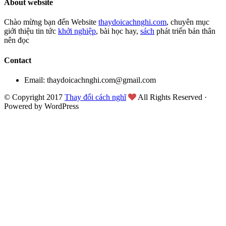
About website
Chào mừng bạn đến Website
thaydoicachnghi.com
, chuyên mục
giới thiệu tin tức
khởi nghiệp
, bài học hay,
sách
phát triển bản thân
nên đọc
Contact
Email: thaydoicachnghi.com@gmail.com
© Copyright 2017
Thay đổi cách nghĩ
All Rights Reserved ·
Powered by WordPress