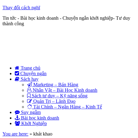
Thay đổi cách nghĩ
Tin tức - Bài học kinh doanh - Chuyện ngắn khởi nghiệp- Tư duy
thành công
Trang chủ
Chuyện ngắn
Sách hay
Marketing – Bán Hàng
Nhân Vật – Bài Học Kinh doanh
Sách tư duy – Kỹ năng sống
Quản Trị – Lãnh Đạo
Tài Chính – Ngân Hàng – Kinh Tế
Suy ngẫm
Bài học kinh doanh
Khởi Nghiệp
You are here:
»
khát khao