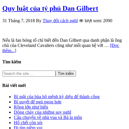
Quy luật của tỷ phú Dan Gilbert
31 Tháng 7, 2018
By
Thay đổi cách nghĩ
lượt xem: 2090
Nếu là fan bóng rổ chỉ biết đến Dan Gilbert qua danh phận là ông
chủ của Cleveland Cavaliers cũng như mối quan hệ với …
[Đọc
thêm...]
Tìm kiếm
Bài viết mới
Bí mật của bùa hộ mệnh kỳ diệu để thành công
Bí quyết để ngủ ngon hơn
Rộng lớn như biển
Dòng chảy của những suy nghĩ
Câu chuyện về nhà vua và Bà la môn
Hổ chết còn sói
Đi tìm niềm vui