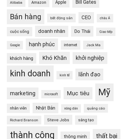
Bill Gates
Apple
Amazon
Alibaba
Bán hàng
CEO
bất động sản
châu Á
doanh nhân
Do Thái
cuộc sống
Giao tiếp
hạnh phúc
internet
Jack Ma
Google
Khó Khăn
khởi nghiệp
khách hàng
kinh doanh
lãnh đạo
kinh tế
Mỹ
Mục tiêu
marketing
microsoft
Nhật Bản
nhân viên
quảng cáo
nông dân
Steve Jobs
sáng tạo
Richard Branson
thành công
thất bại
thông minh