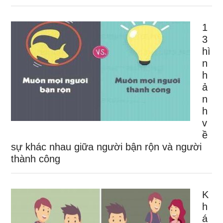
1
3
hì
n
h
ả
n
h
v
ề
sự khác nhau giữa người bận rộn và người
thành công
K
h
á