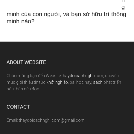
g
minh của con người, và bạn sở hữu trí thông
minh nào?
ABOUT WEBSITE
Chào mừng bạn đến Website
thaydoicachnghi.com
, chuyên
mục giới thiệu tin tức
khởi nghiệp
, bài học hay,
sách
phát triển
bản thân nên đọc
CONTACT
Email: thaydoicachnghi.com@gmail.com