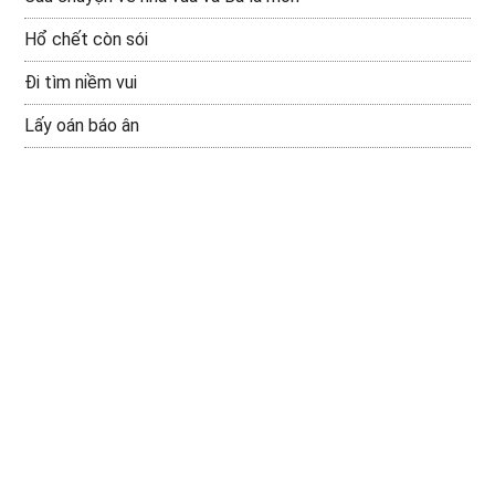
Hổ chết còn sói
Đi tìm niềm vui
Lấy oán báo ân