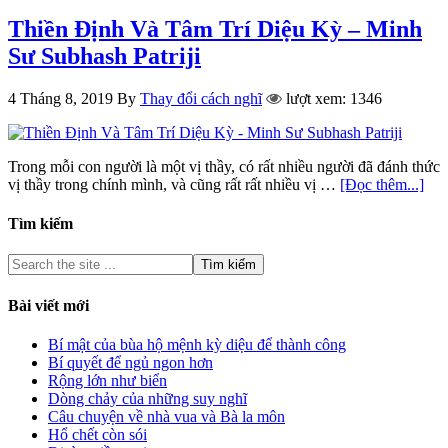
Thiền Định Và Tâm Trí Diệu Kỳ – Minh
Sư Subhash Patriji
4 Tháng 8, 2019
By
Thay đổi cách nghĩ
lượt xem: 1346
Trong mỗi con người là một vị thầy, có rất nhiều người đã đánh thức
vị thầy trong chính mình, và cũng rất rất nhiều vị …
[Đọc thêm...]
Tìm kiếm
Bài viết mới
Bí mật của bùa hộ mệnh kỳ diệu để thành công
Bí quyết để ngủ ngon hơn
Rộng lớn như biển
Dòng chảy của những suy nghĩ
Câu chuyện về nhà vua và Bà la môn
Hổ chết còn sói