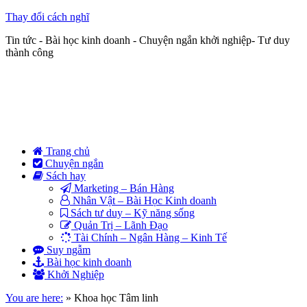
Thay đổi cách nghĩ
Tin tức - Bài học kinh doanh - Chuyện ngắn khởi nghiệp- Tư duy
thành công
Trang chủ
Chuyện ngắn
Sách hay
Marketing – Bán Hàng
Nhân Vật – Bài Học Kinh doanh
Sách tư duy – Kỹ năng sống
Quản Trị – Lãnh Đạo
Tài Chính – Ngân Hàng – Kinh Tế
Suy ngẫm
Bài học kinh doanh
Khởi Nghiệp
You are here:
»
Khoa học Tâm linh