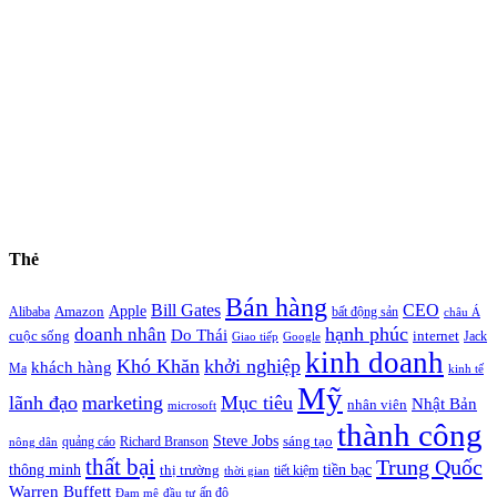
Thẻ
Bán hàng
Bill Gates
CEO
Apple
Amazon
Alibaba
bất động sản
châu Á
hạnh phúc
doanh nhân
Do Thái
cuộc sống
internet
Jack
Giao tiếp
Google
kinh doanh
Khó Khăn
khởi nghiệp
khách hàng
Ma
kinh tế
Mỹ
lãnh đạo
marketing
Mục tiêu
Nhật Bản
nhân viên
microsoft
thành công
Steve Jobs
sáng tạo
quảng cáo
Richard Branson
nông dân
thất bại
Trung Quốc
thông minh
tiền bạc
thị trường
tiết kiệm
thời gian
Warren Buffett
ấn độ
Đam mê
đầu tư