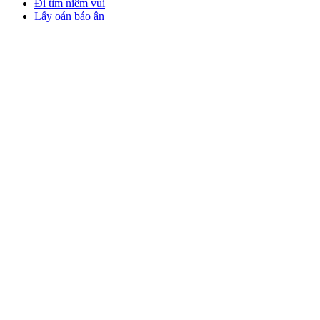
Đi tìm niềm vui
Lấy oán báo ân