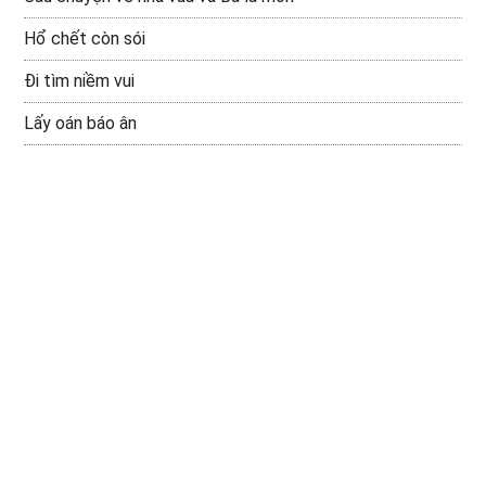
Hổ chết còn sói
Đi tìm niềm vui
Lấy oán báo ân