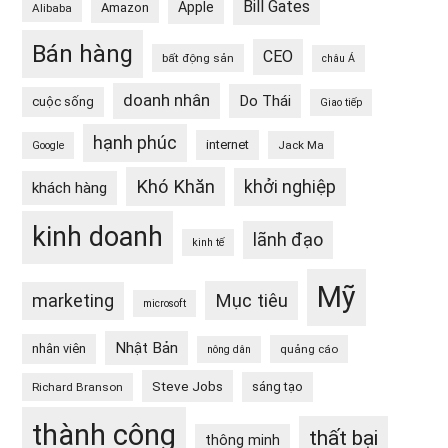
Bill Gates
Apple
Amazon
Alibaba
Bán hàng
CEO
bất động sản
châu Á
doanh nhân
Do Thái
cuộc sống
Giao tiếp
hạnh phúc
internet
Jack Ma
Google
Khó Khăn
khởi nghiệp
khách hàng
kinh doanh
lãnh đạo
kinh tế
Mỹ
Mục tiêu
marketing
microsoft
Nhật Bản
nhân viên
quảng cáo
nông dân
Steve Jobs
sáng tạo
Richard Branson
thành công
thất bại
thông minh