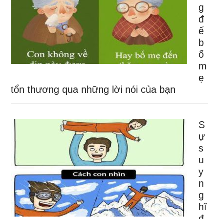
g
đ
ể
b
ố
m
ẹ
tổn thương qua những lời nói của bạn
S
ự
s
u
y
n
g
hĩ
đ