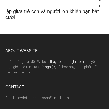
ối
lập giữa trẻ con và người lớn khiến bạn bật
cười
ABOUT WEBSITE
Chào mừng bạn đến Website
thaydoicachnghi.com
, chuyên
mục giới thiệu tin tức
khởi nghiệp
, bài học hay,
sách
phát triển
bản thân nên đọc
CONTACT
Email: thaydoicachnghi.com@gmail.com