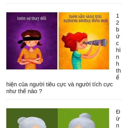
1
2
b
ứ
c
hì
n
h
th
ể
hiện của người tiêu cực và người tích cực
như thế nào ?
Đ
ừ
n