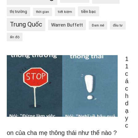
tiền bạc
thị trường
tiết kiệm
thời gian
Trung Quốc
Warren Buffett
Đam mê
đầu tư
ấn độ
1
1
c
á
c
h
d
ạ
y
c
on của cha mẹ thông thái như thế nào ?