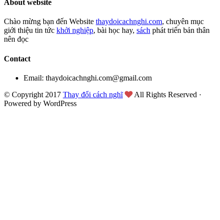
About website
Chào mừng bạn đến Website
thaydoicachnghi.com
, chuyên mục
giới thiệu tin tức
khởi nghiệp
, bài học hay,
sách
phát triển bản thân
nên đọc
Contact
Email: thaydoicachnghi.com@gmail.com
© Copyright 2017
Thay đổi cách nghĩ
All Rights Reserved ·
Powered by WordPress