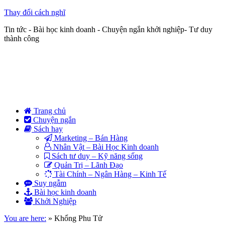
Thay đổi cách nghĩ
Tin tức - Bài học kinh doanh - Chuyện ngắn khởi nghiệp- Tư duy
thành công
Trang chủ
Chuyện ngắn
Sách hay
Marketing – Bán Hàng
Nhân Vật – Bài Học Kinh doanh
Sách tư duy – Kỹ năng sống
Quản Trị – Lãnh Đạo
Tài Chính – Ngân Hàng – Kinh Tế
Suy ngẫm
Bài học kinh doanh
Khởi Nghiệp
You are here:
»
Khổng Phu Tử