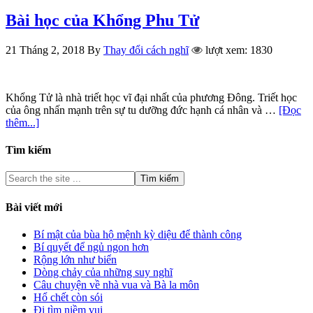
Bài học của Khổng Phu Tử
21 Tháng 2, 2018
By
Thay đổi cách nghĩ
lượt xem: 1830
Khổng Tử là nhà triết học vĩ đại nhất của phương Đông. Triết học
của ông nhấn mạnh trên sự tu dưỡng đức hạnh cá nhân và …
[Đọc
thêm...]
Tìm kiếm
Bài viết mới
Bí mật của bùa hộ mệnh kỳ diệu để thành công
Bí quyết để ngủ ngon hơn
Rộng lớn như biển
Dòng chảy của những suy nghĩ
Câu chuyện về nhà vua và Bà la môn
Hổ chết còn sói
Đi tìm niềm vui