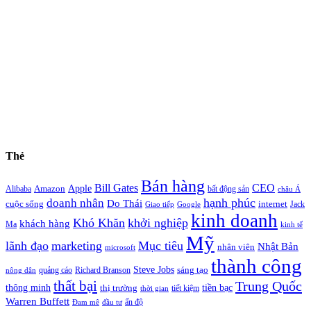
Thẻ
Bán hàng
Bill Gates
CEO
Apple
Amazon
Alibaba
bất động sản
châu Á
hạnh phúc
doanh nhân
Do Thái
cuộc sống
internet
Jack
Giao tiếp
Google
kinh doanh
Khó Khăn
khởi nghiệp
khách hàng
Ma
kinh tế
Mỹ
lãnh đạo
marketing
Mục tiêu
Nhật Bản
nhân viên
microsoft
thành công
Steve Jobs
sáng tạo
quảng cáo
Richard Branson
nông dân
thất bại
Trung Quốc
thông minh
tiền bạc
thị trường
tiết kiệm
thời gian
Warren Buffett
ấn độ
Đam mê
đầu tư