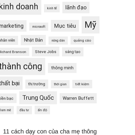
kinh doanh
lãnh đạo
kinh tế
Mỹ
Mục tiêu
marketing
microsoft
Nhật Bản
nhân viên
quảng cáo
nông dân
Steve Jobs
sáng tạo
Richard Branson
thành công
thông minh
thất bại
thị trường
tiết kiệm
thời gian
Trung Quốc
Warren Buffett
tiền bạc
ấn độ
Đam mê
đầu tư
11 cách dạy con của cha mẹ thông