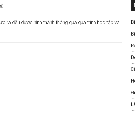
38
B
thực ra đều được hình thành thông qua quá trình học tập và
B
R
D
C
H
Đi
L