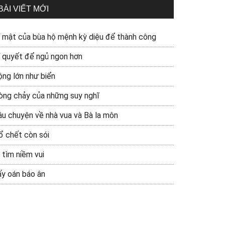
BÀI VIẾT MỚI
í mật của bùa hộ mệnh kỳ diệu để thành công
í quyết để ngủ ngon hơn
ộng lớn như biển
òng chảy của những suy nghĩ
âu chuyện về nhà vua và Bà la môn
ổ chết còn sói
 tìm niềm vui
ấy oán báo ân