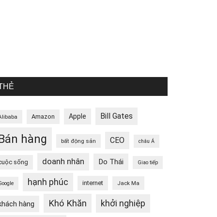
THẺ
Bill Gates
Apple
Amazon
Alibaba
Bán hàng
CEO
bất động sản
châu Á
doanh nhân
Do Thái
cuộc sống
Giao tiếp
hạnh phúc
internet
Jack Ma
Google
Khó Khăn
khởi nghiệp
khách hàng