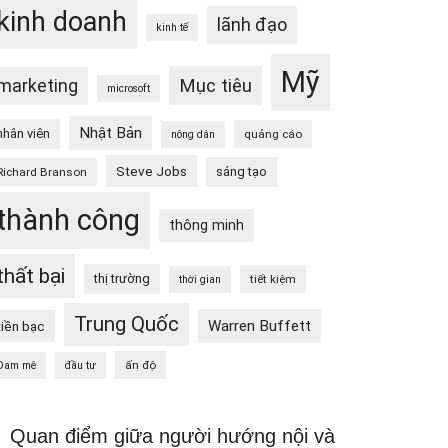
kinh doanh
lãnh đạo
kinh tế
Mỹ
Mục tiêu
marketing
microsoft
Nhật Bản
nhân viên
quảng cáo
nông dân
Steve Jobs
sáng tạo
Richard Branson
thành công
thông minh
thất bại
thị trường
tiết kiệm
thời gian
Trung Quốc
Warren Buffett
tiền bạc
ấn độ
Đam mê
đầu tư
Quan điểm giữa người hướng nội và