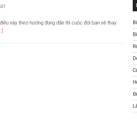
501
B
 điều này theo hướng đúng đắn thì cuộc đời bạn sẽ thay
.]
B
R
D
C
H
Đi
L