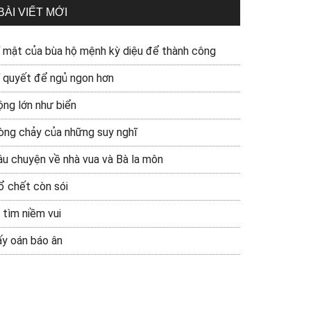
BÀI VIẾT MỚI
í mật của bùa hộ mệnh kỳ diệu để thành công
í quyết để ngủ ngon hơn
ộng lớn như biển
òng chảy của những suy nghĩ
âu chuyện về nhà vua và Bà la môn
ổ chết còn sói
 tìm niềm vui
ấy oán báo ân