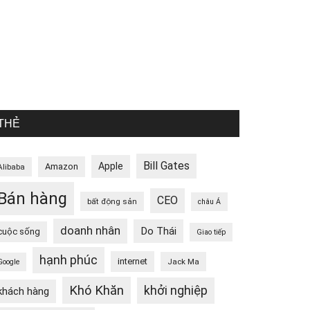
THẺ
Bill Gates
Apple
Amazon
Alibaba
Bán hàng
CEO
bất động sản
châu Á
doanh nhân
Do Thái
cuộc sống
Giao tiếp
hạnh phúc
internet
Jack Ma
Google
Khó Khăn
khởi nghiệp
khách hàng