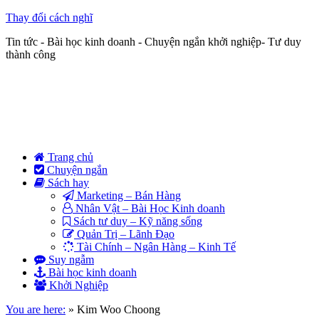
Thay đổi cách nghĩ
Tin tức - Bài học kinh doanh - Chuyện ngắn khởi nghiệp- Tư duy
thành công
Trang chủ
Chuyện ngắn
Sách hay
Marketing – Bán Hàng
Nhân Vật – Bài Học Kinh doanh
Sách tư duy – Kỹ năng sống
Quản Trị – Lãnh Đạo
Tài Chính – Ngân Hàng – Kinh Tế
Suy ngẫm
Bài học kinh doanh
Khởi Nghiệp
You are here:
»
Kim Woo Choong