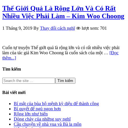
Thế Giới Quả Là Rộng Lớn Và Có Rất
Nhiều Việc Phải Làm – Kim Woo Choong
1 Tháng 9, 2019
By
Thay đổi cách nghĩ
lượt xem: 701
Cuốn tự truyện Thế giới quả là rộng lớn và có rất nhiều việc phải
làm của tác giả Kim Woo Choong là cuốn sách của một …
[Đọc
thêm...]
Tìm kiếm
Bài viết mới
Bí mật của bùa hộ mệnh kỳ diệu để thành công
Bí quyết để ngủ ngon hơn
Rộng lớn như biển
Dòng chảy của những suy nghĩ
Câu chuyện về nhà vua và Bà la môn