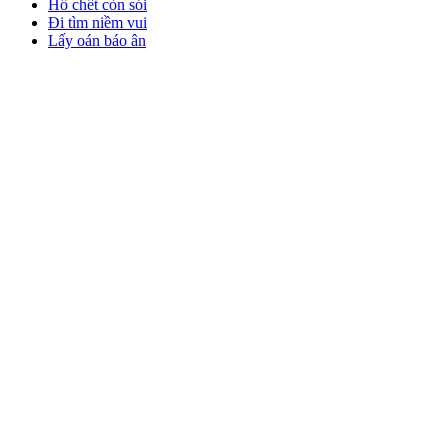
Hổ chết còn sói
Đi tìm niềm vui
Lấy oán báo ân