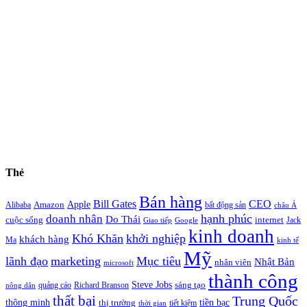
Thẻ
Bán hàng
Bill Gates
CEO
Apple
Amazon
Alibaba
bất động sản
châu Á
hạnh phúc
doanh nhân
Do Thái
cuộc sống
internet
Jack
Giao tiếp
Google
kinh doanh
Khó Khăn
khởi nghiệp
khách hàng
Ma
kinh tế
Mỹ
lãnh đạo
marketing
Mục tiêu
Nhật Bản
nhân viên
microsoft
thành công
Steve Jobs
sáng tạo
quảng cáo
Richard Branson
nông dân
thất bại
Trung Quốc
thông minh
tiền bạc
thị trường
tiết kiệm
thời gian