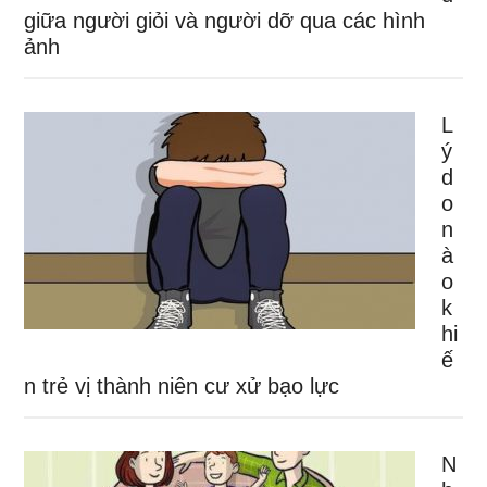
giữa người giỏi và người dỡ qua các hình
ảnh
L
ý
d
o
n
à
o
k
hi
ế
n trẻ vị thành niên cư xử bạo lực
N