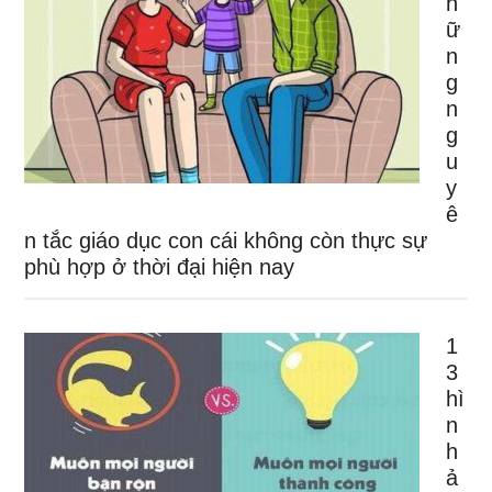
h
ữ
n
g
n
g
u
y
ê
n tắc giáo dục con cái không còn thực sự
phù hợp ở thời đại hiện nay
1
3
hì
n
h
ả