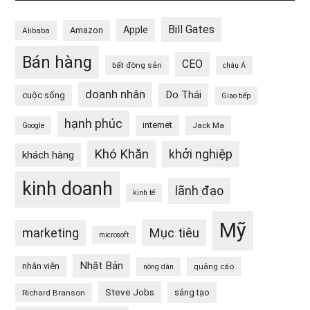
Bill Gates
Apple
Amazon
Alibaba
Bán hàng
CEO
bất động sản
châu Á
doanh nhân
Do Thái
cuộc sống
Giao tiếp
hạnh phúc
internet
Jack Ma
Google
Khó Khăn
khởi nghiệp
khách hàng
kinh doanh
lãnh đạo
kinh tế
Mỹ
Mục tiêu
marketing
microsoft
Nhật Bản
nhân viên
quảng cáo
nông dân
Steve Jobs
sáng tạo
Richard Branson