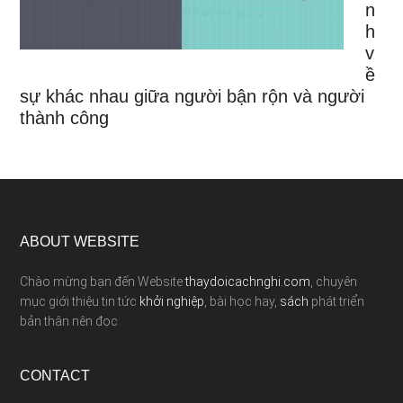
n
h
v
ề
sự khác nhau giữa người bận rộn và người
thành công
ABOUT WEBSITE
Chào mừng bạn đến Website
thaydoicachnghi.com
, chuyên
mục giới thiệu tin tức
khởi nghiệp
, bài học hay,
sách
phát triển
bản thân nên đọc
CONTACT