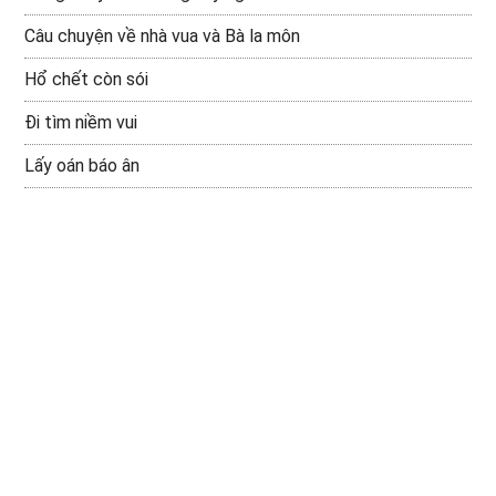
Câu chuyện về nhà vua và Bà la môn
Hổ chết còn sói
Đi tìm niềm vui
Lấy oán báo ân