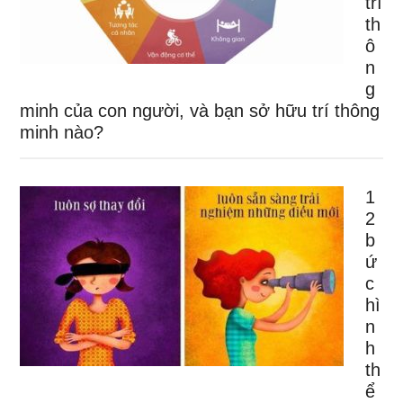
trí
th
ô
n
g
minh của con người, và bạn sở hữu trí thông
minh nào?
1
2
b
ứ
c
hì
n
h
th
ể