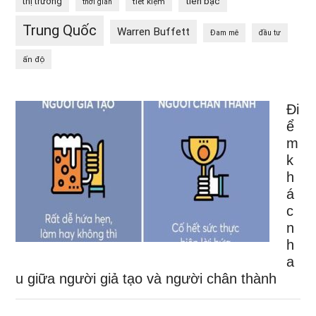
tiền bạc
thị trường
tiết kiệm
thời gian
Trung Quốc
Warren Buffett
Đam mê
đầu tư
ấn độ
Đi
ể
m
k
h
á
c
n
h
a
u giữa người giả tạo và người chân thành