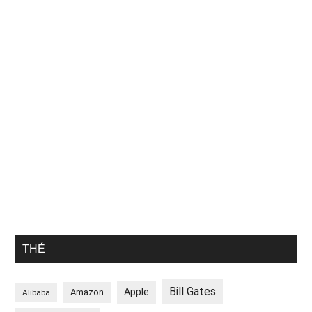
THẺ
Bill Gates
Apple
Amazon
Alibaba