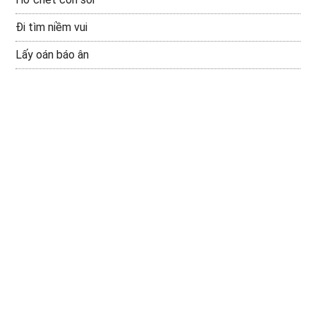
Đi tìm niềm vui
Lấy oán báo ân