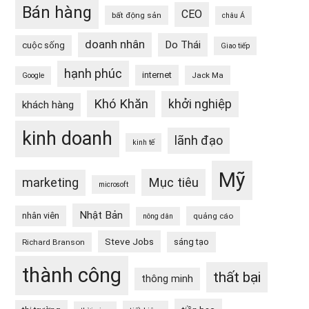
Bán hàng
CEO
bất động sản
châu Á
doanh nhân
Do Thái
cuộc sống
Giao tiếp
hạnh phúc
internet
Jack Ma
Google
Khó Khăn
khởi nghiệp
khách hàng
kinh doanh
lãnh đạo
kinh tế
Mỹ
Mục tiêu
marketing
microsoft
Nhật Bản
nhân viên
quảng cáo
nông dân
Steve Jobs
sáng tạo
Richard Branson
thành công
thất bại
thông minh