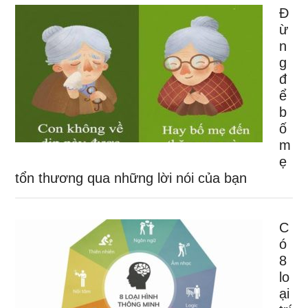
Đ
ừ
n
g
đ
ể
b
ố
m
ẹ
tổn thương qua những lời nói của bạn
C
ó
8
lo
ại