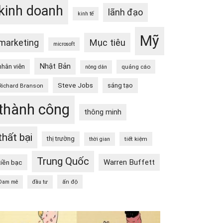
kinh doanh
lãnh đạo
kinh tế
Mỹ
Mục tiêu
marketing
microsoft
Nhật Bản
nhân viên
quảng cáo
nông dân
Steve Jobs
sáng tạo
Richard Branson
thành công
thông minh
thất bại
thị trường
tiết kiệm
thời gian
Trung Quốc
Warren Buffett
tiền bạc
ấn độ
Đam mê
đầu tư