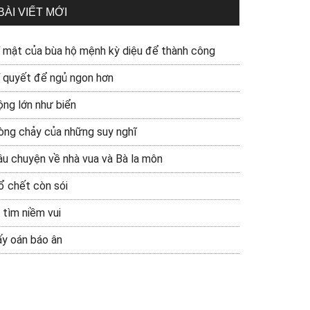
BÀI VIẾT MỚI
í mật của bùa hộ mệnh kỳ diệu để thành công
í quyết để ngủ ngon hơn
ộng lớn như biển
òng chảy của những suy nghĩ
âu chuyện về nhà vua và Bà la môn
ổ chết còn sói
 tìm niềm vui
ấy oán báo ân