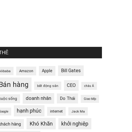
THẺ
Bill Gates
Apple
Amazon
Alibaba
Bán hàng
CEO
bất động sản
châu Á
doanh nhân
Do Thái
cuộc sống
Giao tiếp
hạnh phúc
internet
Jack Ma
Google
Khó Khăn
khởi nghiệp
khách hàng