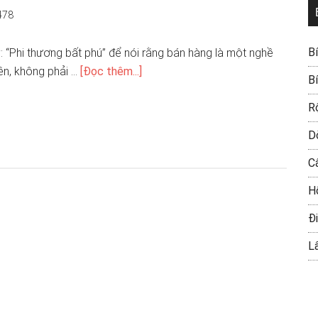
478
B
 “Phi thương bất phú” để nói rằng bán hàng là một nghề
iên, không phải …
[Đọc thêm...]
B
R
D
C
H
Đi
L