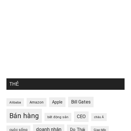
THẺ
Bill Gates
Apple
Amazon
Alibaba
Bán hàng
CEO
bất động sản
châu Á
doanh nhân
Do Thái
cuộc sống
Giao tiếp