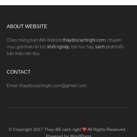
ABOUT WEBSITE
Chào mừng bạn đến Website
thaydoicachnghi.com
, chuyên
mục giới thiệu tin tức
khởi nghiệp
, bài học hay,
sách
phát triển
bản thân nên đọc
CONTACT
Email: thaydoicachnghi.com@gmail.com
© Copyright 2017
Thay đổi cách nghĩ
All Rights Reserved ·
Powered by WordPress