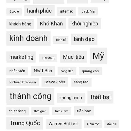
hạnh phúc
internet
Jack Ma
Google
Khó Khăn
khởi nghiệp
khách hàng
kinh doanh
lãnh đạo
kinh tế
Mỹ
Mục tiêu
marketing
microsoft
Nhật Bản
nhân viên
quảng cáo
nông dân
Steve Jobs
sáng tạo
Richard Branson
thành công
thất bại
thông minh
tiền bạc
thị trường
tiết kiệm
thời gian
Trung Quốc
Warren Buffett
Đam mê
đầu tư