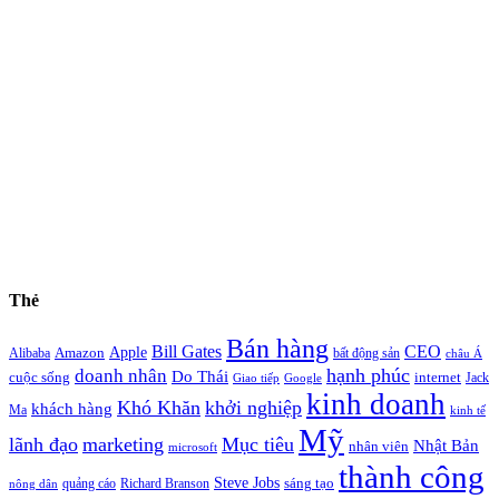
Thẻ
Bán hàng
Bill Gates
CEO
Apple
Amazon
Alibaba
bất động sản
châu Á
hạnh phúc
doanh nhân
Do Thái
cuộc sống
internet
Jack
Giao tiếp
Google
kinh doanh
Khó Khăn
khởi nghiệp
khách hàng
Ma
kinh tế
Mỹ
lãnh đạo
marketing
Mục tiêu
Nhật Bản
nhân viên
microsoft
thành công
Steve Jobs
sáng tạo
quảng cáo
Richard Branson
nông dân