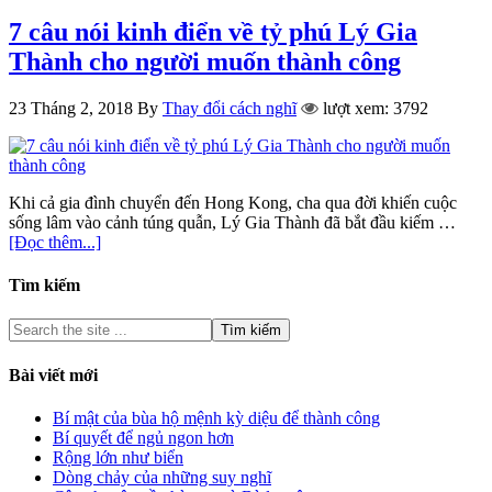
7 câu nói kinh điển về tỷ phú Lý Gia
Thành cho người muốn thành công
23 Tháng 2, 2018
By
Thay đổi cách nghĩ
lượt xem: 3792
Khi cả gia đình chuyển đến Hong Kong, cha qua đời khiến cuộc
sống lâm vào cảnh túng quẫn, Lý Gia Thành đã bắt đầu kiếm …
[Đọc thêm...]
Tìm kiếm
Bài viết mới
Bí mật của bùa hộ mệnh kỳ diệu để thành công
Bí quyết để ngủ ngon hơn
Rộng lớn như biển
Dòng chảy của những suy nghĩ