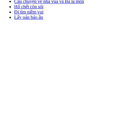
Câu chuyện về nhà vua và Bà la môn
Hổ chết còn sói
Đi tìm niềm vui
Lấy oán báo ân