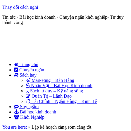
Thay đổi cách nghĩ
Tin tức - Bài học kinh doanh - Chuyện ngắn khởi nghiệp- Tư duy
thành công
Trang chủ
Chuyện ngắn
Sách hay
Marketing – Bán Hàng
Nhân Vật – Bài Học Kinh doanh
Sách tư duy – Kỹ năng sống
Quản Trị – Lãnh Đạo
Tài Chính – Ngân Hàng – Kinh Tế
Suy ngẫm
Bài học kinh doanh
Khởi Nghiệp
You are here:
»
Lập kế hoạch càng sớm càng tốt