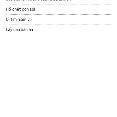
Hổ chết còn sói
Đi tìm niềm vui
Lấy oán báo ân