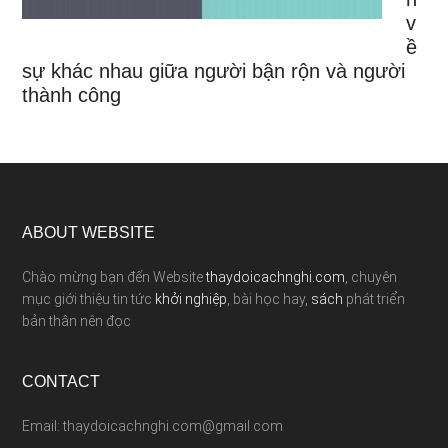
v
ề
sự khác nhau giữa người bận rộn và người
thành công
ABOUT WEBSITE
Chào mừng bạn đến Website
thaydoicachnghi.com
, chuyên
mục giới thiệu tin tức
khởi nghiệp
, bài học hay,
sách
phát triển
bản thân nên đọc
CONTACT
Email: thaydoicachnghi.com@gmail.com