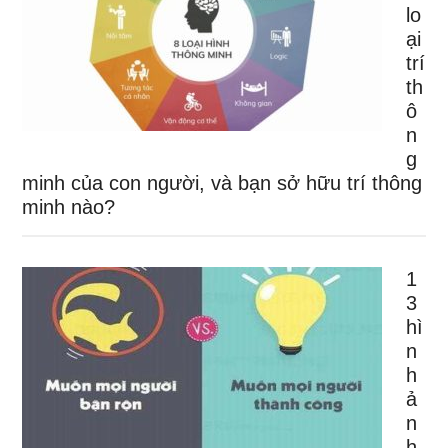
lo
ại
trí
th
ô
n
g
minh của con người, và bạn sở hữu trí thông
minh nào?
1
3
hì
n
h
ả
n
h