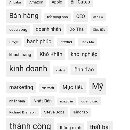
Bill Gates
Apple
Amazon
Alibaba
Bán hàng
CEO
bất động sản
châu Á
doanh nhân
Do Thái
cuộc sống
Giao tiếp
hạnh phúc
internet
Jack Ma
Google
Khó Khăn
khởi nghiệp
khách hàng
kinh doanh
lãnh đạo
kinh tế
Mỹ
Mục tiêu
marketing
microsoft
Nhật Bản
nhân viên
quảng cáo
nông dân
Steve Jobs
sáng tạo
Richard Branson
thành công
thất bại
thông minh