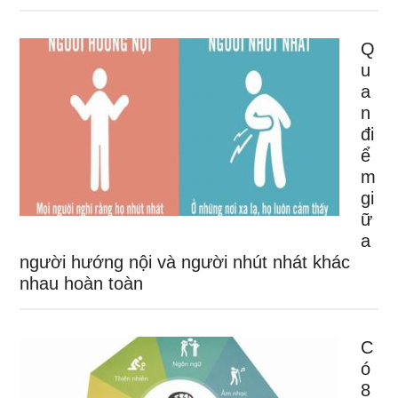
Q
u
a
n
đi
ể
m
gi
ữ
a
người hướng nội và người nhút nhát khác
nhau hoàn toàn
C
ó
8