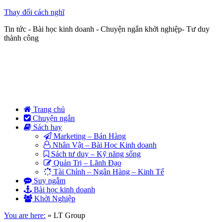
Thay đổi cách nghĩ
Tin tức - Bài học kinh doanh - Chuyện ngắn khởi nghiệp- Tư duy
thành công
Trang chủ
Chuyện ngắn
Sách hay
Marketing – Bán Hàng
Nhân Vật – Bài Học Kinh doanh
Sách tư duy – Kỹ năng sống
Quản Trị – Lãnh Đạo
Tài Chính – Ngân Hàng – Kinh Tế
Suy ngẫm
Bài học kinh doanh
Khởi Nghiệp
You are here:
»
LT Group