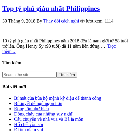
Top tỷ phú giàu nhất Philippines
30 Tháng 9, 2018
By
Thay đổi cách nghĩ
lượt xem: 1114
10 tỷ phú giàu nhất Philippines năm 2018 đều là nam giới từ 58 tuổi
trở lên. Ông Henry Sy (93 tuổi) đã 11 năm liền đứng …
[Đọc
thêm...]
Tìm kiếm
Bài viết mới
Bí mật của bùa hộ mệnh kỳ diệu để thành công
Bí quyết để ngủ ngon hơn
Rộng lớn như biển
Dòng chảy của những suy nghĩ
Câu chuyện về nhà vua và Bà la môn
Hổ chết còn sói
Đi tìm niềm vui