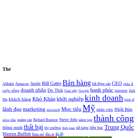
Thẻ
Bán hàng
Bill Gates
CEO
Apple
Amazon
Alibaba
bất động sản
châu Á
hạnh phúc
doanh nhân
Do Thái
cuộc sống
internet
Jack
Giao tiếp
Google
kinh doanh
Khó Khăn
khởi nghiệp
khách hàng
Ma
kinh tế
Mỹ
lãnh đạo
marketing
Mục tiêu
Nhật Bản
nhân viên
microsoft
thành công
Steve Jobs
sáng tạo
quảng cáo
Richard Branson
nông dân
thất bại
Trung Quốc
thông minh
tiền bạc
thị trường
tiết kiệm
thời gian
Warren Buffett
ấn độ
Đam mê
đầu tư