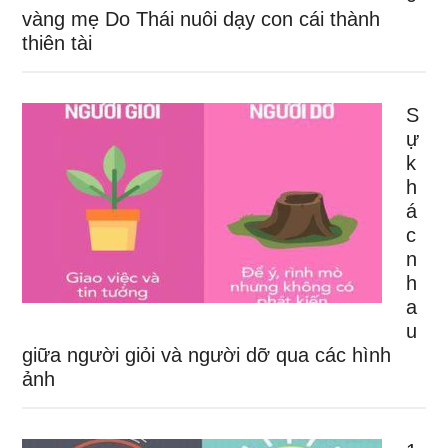
vàng mẹ Do Thái nuôi dạy con cái thành
thiên tài
S
ự
k
h
á
c
n
h
a
u
giữa người giỏi và người dỡ qua các hình
ảnh