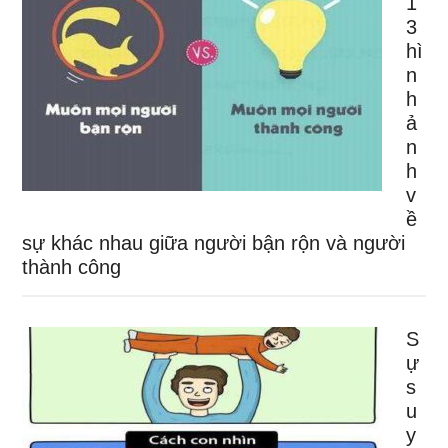
1
3
hì
n
h
ả
n
h
v
ề
sự khác nhau giữa người bận rộn và người
thành công
S
ự
s
u
y