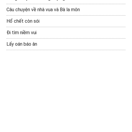
Câu chuyện về nhà vua và Bà la môn
Hổ chết còn sói
Đi tìm niềm vui
Lấy oán báo ân