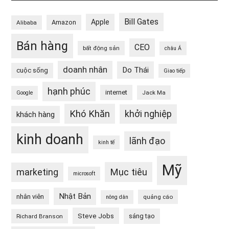
Bill Gates
Apple
Amazon
Alibaba
Bán hàng
CEO
bất động sản
châu Á
doanh nhân
Do Thái
cuộc sống
Giao tiếp
hạnh phúc
internet
Jack Ma
Google
Khó Khăn
khởi nghiệp
khách hàng
kinh doanh
lãnh đạo
kinh tế
Mỹ
Mục tiêu
marketing
microsoft
Nhật Bản
nhân viên
quảng cáo
nông dân
Steve Jobs
sáng tạo
Richard Branson