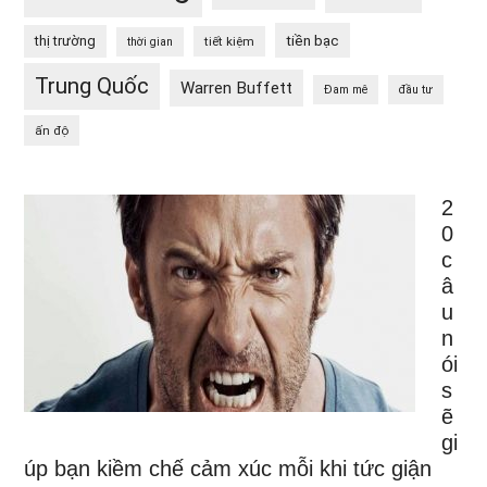
tiền bạc
thị trường
tiết kiệm
thời gian
Trung Quốc
Warren Buffett
Đam mê
đầu tư
ấn độ
2
0
c
â
u
n
ói
s
ẽ
gi
úp bạn kiềm chế cảm xúc mỗi khi tức giận