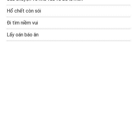
Hổ chết còn sói
Đi tìm niềm vui
Lấy oán báo ân