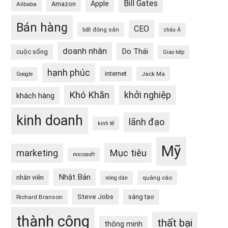
Bill Gates
Apple
Amazon
Alibaba
Bán hàng
CEO
bất động sản
châu Á
doanh nhân
Do Thái
cuộc sống
Giao tiếp
hạnh phúc
internet
Jack Ma
Google
Khó Khăn
khởi nghiệp
khách hàng
kinh doanh
lãnh đạo
kinh tế
Mỹ
Mục tiêu
marketing
microsoft
Nhật Bản
nhân viên
quảng cáo
nông dân
Steve Jobs
sáng tạo
Richard Branson
thành công
thất bại
thông minh