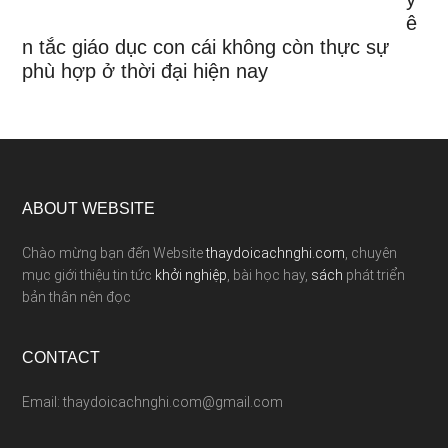
ê
n tắc giáo dục con cái không còn thực sự
phù hợp ở thời đại hiện nay
ABOUT WEBSITE
Chào mừng bạn đến Website
thaydoicachnghi.com
, chuyên
mục giới thiệu tin tức
khởi nghiệp
, bài học hay,
sách
phát triển
bản thân nên đọc
CONTACT
Email: thaydoicachnghi.com@gmail.com