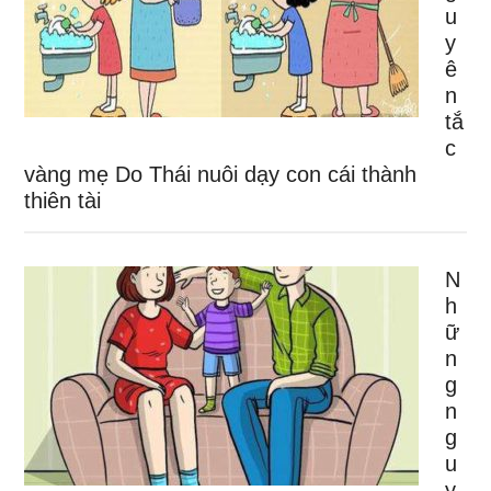
u
y
ê
n
tắ
c
vàng mẹ Do Thái nuôi dạy con cái thành
thiên tài
N
h
ữ
n
g
n
g
u
y