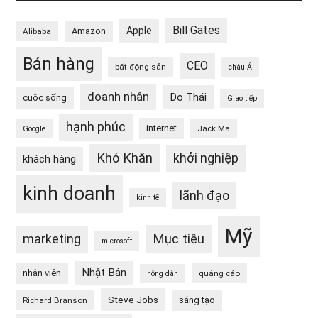
Bill Gates
Apple
Amazon
Alibaba
Bán hàng
CEO
bất động sản
châu Á
doanh nhân
Do Thái
cuộc sống
Giao tiếp
hạnh phúc
internet
Jack Ma
Google
Khó Khăn
khởi nghiệp
khách hàng
kinh doanh
lãnh đạo
kinh tế
Mỹ
Mục tiêu
marketing
microsoft
Nhật Bản
nhân viên
quảng cáo
nông dân
Steve Jobs
sáng tạo
Richard Branson