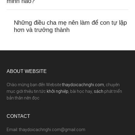
minh nào?
Những điều cha mẹ nên làm để con tự lập
hơn và trưởng thành
ABOUT WEBSITE
Chào mừng bạn đến Website
thaydoicachnghi.com
, chuyên
mục giới thiệu tin tức
khởi nghiệp
, bài học hay,
sách
phát triển
bản thân nên đọc
CONTACT
Email: thaydoicachnghi.com@gmail.com