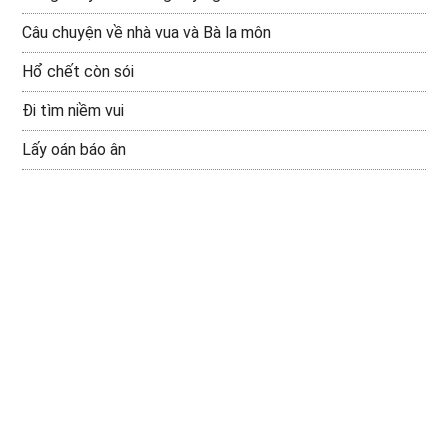
Câu chuyện về nhà vua và Bà la môn
Hổ chết còn sói
Đi tìm niềm vui
Lấy oán báo ân