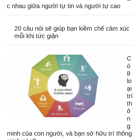
c nhau giữa người tự tin và người tự cao
20 câu nói sẽ giúp bạn kiềm chế cảm xúc
mỗi khi tức giận
C
ó
8
lo
ại
trí
th
ô
n
g
minh của con người, và bạn sở hữu trí thông