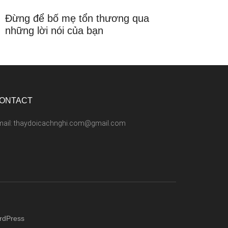
Đừng để bố mẹ tổn thương qua
những lời nói của bạn
ONTACT
mail: thaydoicachnghi.com@gmail.com
rdPress