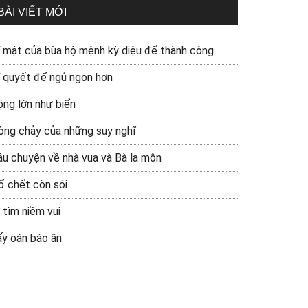
BÀI VIẾT MỚI
í mật của bùa hộ mệnh kỳ diệu để thành công
í quyết để ngủ ngon hơn
ộng lớn như biển
òng chảy của những suy nghĩ
âu chuyện về nhà vua và Bà la môn
ổ chết còn sói
 tìm niềm vui
ấy oán báo ân