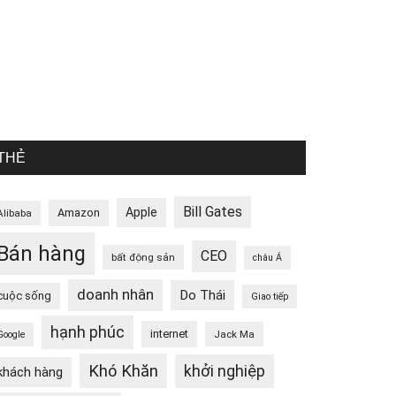
THẺ
Bill Gates
Apple
Amazon
Alibaba
Bán hàng
CEO
bất động sản
châu Á
doanh nhân
Do Thái
cuộc sống
Giao tiếp
hạnh phúc
internet
Jack Ma
Google
Khó Khăn
khởi nghiệp
khách hàng