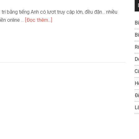
trí bằng tiếng Anh có lượt truy cập lớn, đều đặn... nhiều
tiền online …
[Đọc thêm...]
B
B
R
D
C
H
Đi
L