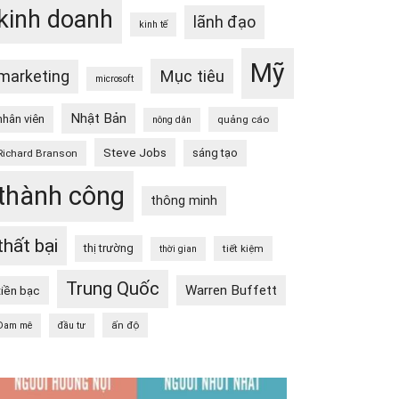
kinh doanh
lãnh đạo
kinh tế
Mỹ
Mục tiêu
marketing
microsoft
Nhật Bản
nhân viên
quảng cáo
nông dân
Steve Jobs
sáng tạo
Richard Branson
thành công
thông minh
thất bại
thị trường
tiết kiệm
thời gian
Trung Quốc
Warren Buffett
tiền bạc
ấn độ
Đam mê
đầu tư