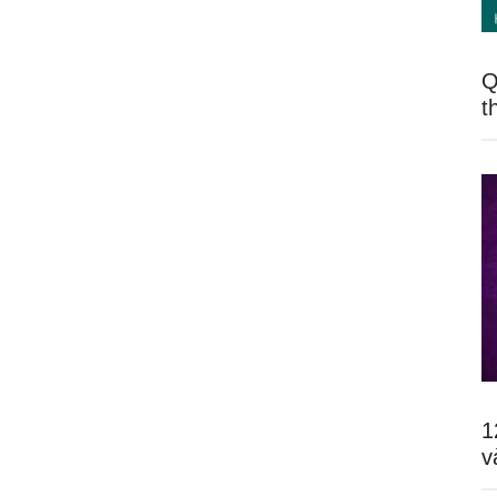
Q
t
1
v