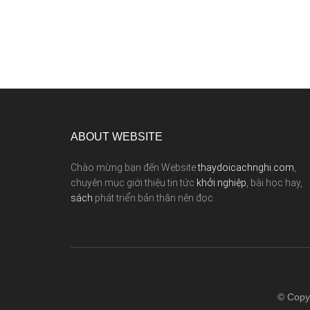
ABOUT WEBSITE
Chào mừng bạn đến Website
thaydoicachnghi.com
,
chuyên mục giới thiệu tin tức
khởi nghiệp
, bài học hay,
sách
phát triển bản thân nên đọc
© Copy