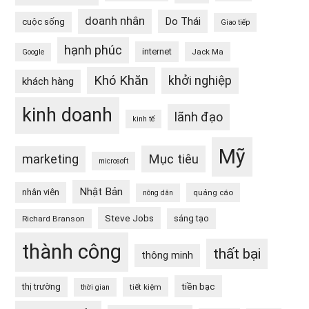
doanh nhân
Do Thái
cuộc sống
Giao tiếp
hạnh phúc
internet
Jack Ma
Google
Khó Khăn
khởi nghiệp
khách hàng
kinh doanh
lãnh đạo
kinh tế
Mỹ
Mục tiêu
marketing
microsoft
Nhật Bản
nhân viên
quảng cáo
nông dân
Steve Jobs
sáng tạo
Richard Branson
thành công
thất bại
thông minh
tiền bạc
thị trường
tiết kiệm
thời gian