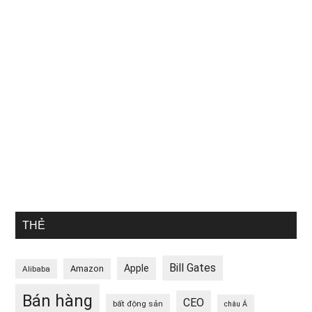
THẺ
Bill Gates
Apple
Amazon
Alibaba
Bán hàng
CEO
bất động sản
châu Á