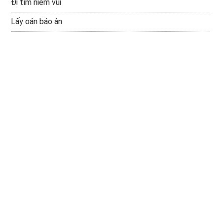
Đi tìm niềm vui
Lấy oán báo ân