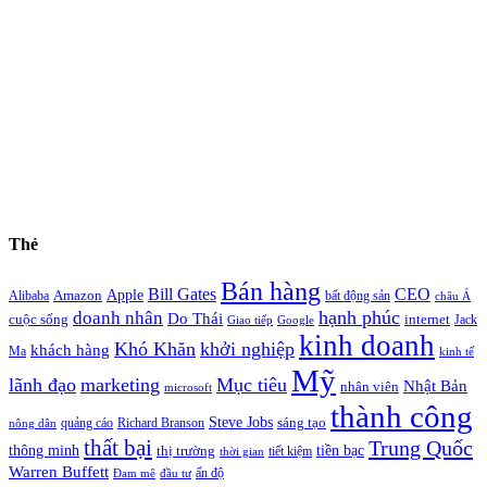
Thẻ
Bán hàng
Bill Gates
CEO
Apple
Amazon
Alibaba
bất động sản
châu Á
hạnh phúc
doanh nhân
Do Thái
cuộc sống
internet
Jack
Giao tiếp
Google
kinh doanh
Khó Khăn
khởi nghiệp
khách hàng
Ma
kinh tế
Mỹ
lãnh đạo
marketing
Mục tiêu
Nhật Bản
nhân viên
microsoft
thành công
Steve Jobs
sáng tạo
quảng cáo
Richard Branson
nông dân
thất bại
Trung Quốc
thông minh
tiền bạc
thị trường
tiết kiệm
thời gian
Warren Buffett
ấn độ
Đam mê
đầu tư