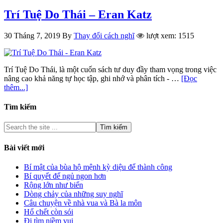
Trí Tuệ Do Thái – Eran Katz
30 Tháng 7, 2019
By
Thay đổi cách nghĩ
lượt xem: 1515
Trí Tuệ Do Thái, là một cuốn sách tư duy đầy tham vọng trong việc
nâng cao khả năng tự học tập, ghi nhớ và phân tích - …
[Đọc
thêm...]
Tìm kiếm
Bài viết mới
Bí mật của bùa hộ mệnh kỳ diệu để thành công
Bí quyết để ngủ ngon hơn
Rộng lớn như biển
Dòng chảy của những suy nghĩ
Câu chuyện về nhà vua và Bà la môn
Hổ chết còn sói
Đi tìm niềm vui