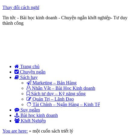
Thay đổi cách nghĩ
Tin tức - Bài học kinh doanh - Chuyện ngắn khởi nghiệp- Tư duy
thành công
Trang chủ
Chuyện ngắn
Sách hay
Marketing – Bán Hàng
Nhân Vật – Bài Học Kinh doanh
Sách tư duy – Kỹ năng sống
Quản Trị – Lãnh Đạo
Tài Chính – Ngân Hàng – Kinh Tế
Suy ngẫm
Bài học kinh doanh
Khởi Nghiệp
You are here:
»
một cuốn sách triết lý