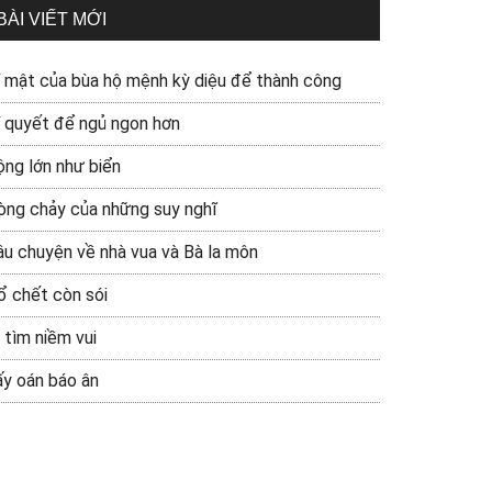
BÀI VIẾT MỚI
í mật của bùa hộ mệnh kỳ diệu để thành công
í quyết để ngủ ngon hơn
ộng lớn như biển
òng chảy của những suy nghĩ
âu chuyện về nhà vua và Bà la môn
ổ chết còn sói
 tìm niềm vui
ấy oán báo ân