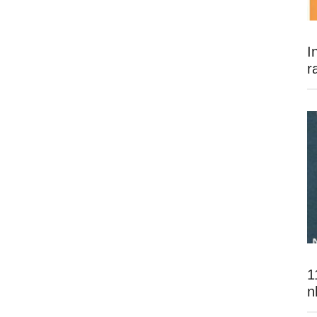
I
r
1
n