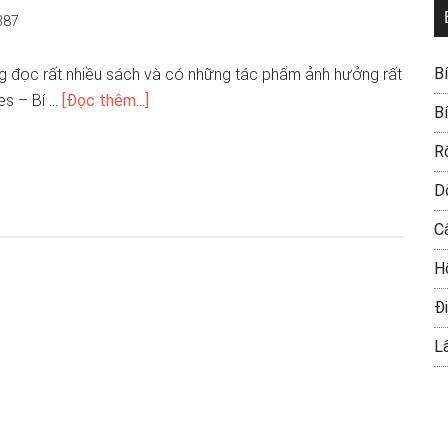
387
B
 đọc rất nhiều sách và có những tác phẩm ảnh hưởng rất
es – Bí …
[Đọc thêm...]
B
R
D
C
H
Đi
L