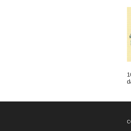
1
d
C