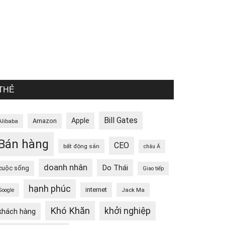
THẺ
Bill Gates
Apple
Amazon
Alibaba
Bán hàng
CEO
bất động sản
châu Á
doanh nhân
Do Thái
cuộc sống
Giao tiếp
hạnh phúc
internet
Jack Ma
Google
Khó Khăn
khởi nghiệp
khách hàng