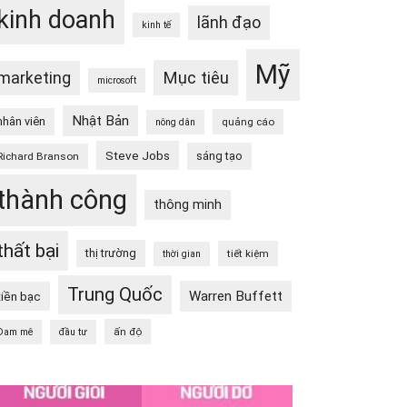
kinh doanh
lãnh đạo
kinh tế
Mỹ
Mục tiêu
marketing
microsoft
Nhật Bản
nhân viên
quảng cáo
nông dân
Steve Jobs
sáng tạo
Richard Branson
thành công
thông minh
thất bại
thị trường
tiết kiệm
thời gian
Trung Quốc
Warren Buffett
tiền bạc
ấn độ
Đam mê
đầu tư