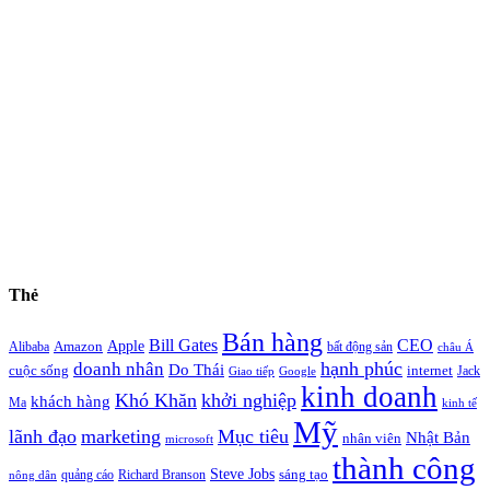
Thẻ
Bán hàng
Bill Gates
CEO
Apple
Amazon
Alibaba
bất động sản
châu Á
hạnh phúc
doanh nhân
Do Thái
cuộc sống
internet
Jack
Giao tiếp
Google
kinh doanh
Khó Khăn
khởi nghiệp
khách hàng
Ma
kinh tế
Mỹ
lãnh đạo
marketing
Mục tiêu
Nhật Bản
nhân viên
microsoft
thành công
Steve Jobs
sáng tạo
quảng cáo
Richard Branson
nông dân