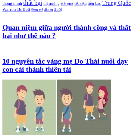
thất bại
Trung Quốc
thông minh
tiền bạc
thị trường
tiết kiệm
thời gian
Warren Buffett
ấn độ
Đam mê
đầu tư
Quan niệm giữa người thành công và thất
bại như thế nào ?
10 nguyên tắc vàng mẹ Do Thái nuôi dạy
con cái thành thiên tài