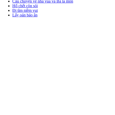
Câu chuyện về nhà vua và Bà la môn
Hổ chết còn sói
Đi tìm niềm vui
Lấy oán báo ân