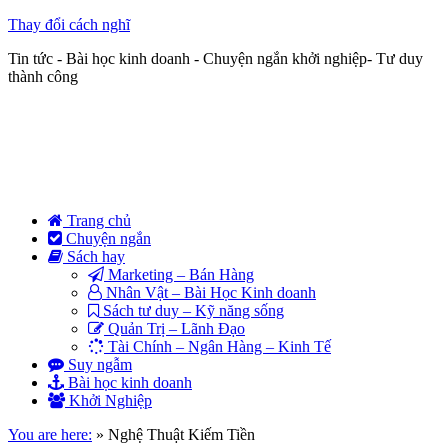
Thay đổi cách nghĩ
Tin tức - Bài học kinh doanh - Chuyện ngắn khởi nghiệp- Tư duy
thành công
Trang chủ
Chuyện ngắn
Sách hay
Marketing – Bán Hàng
Nhân Vật – Bài Học Kinh doanh
Sách tư duy – Kỹ năng sống
Quản Trị – Lãnh Đạo
Tài Chính – Ngân Hàng – Kinh Tế
Suy ngẫm
Bài học kinh doanh
Khởi Nghiệp
You are here:
»
Nghệ Thuật Kiếm Tiền