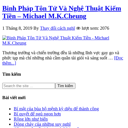
Binh Pháp Tôn Tử Và Nghệ Thuật Kiếm
Tiền – Michael M.K.Cheung
1 Tháng 8, 2019
By
Thay đổi cách nghĩ
lượt xem: 2076
Thương trường và chiến trường đều là những lĩnh vực gay go và
phức tạp mà chỉ những nhà cầm quân tài giỏi và sáng suốt …
[Đọc
thêm...]
Tìm kiếm
Bài viết mới
Bí mật của bùa hộ mệnh kỳ diệu để thành công
Bí quyết để ngủ ngon hơn
Rộng lớn như biển
Dòng chảy của những suy nghĩ