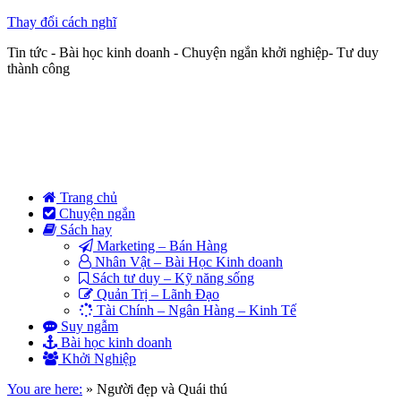
Thay đổi cách nghĩ
Tin tức - Bài học kinh doanh - Chuyện ngắn khởi nghiệp- Tư duy
thành công
Trang chủ
Chuyện ngắn
Sách hay
Marketing – Bán Hàng
Nhân Vật – Bài Học Kinh doanh
Sách tư duy – Kỹ năng sống
Quản Trị – Lãnh Đạo
Tài Chính – Ngân Hàng – Kinh Tế
Suy ngẫm
Bài học kinh doanh
Khởi Nghiệp
You are here:
»
Người đẹp và Quái thú