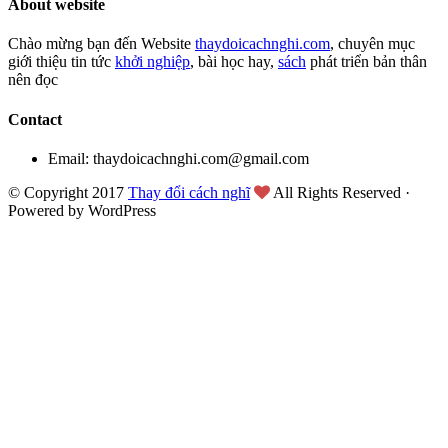
About website
Chào mừng bạn đến Website
thaydoicachnghi.com
, chuyên mục
giới thiệu tin tức
khởi nghiệp
, bài học hay,
sách
phát triển bản thân
nên đọc
Contact
Email: thaydoicachnghi.com@gmail.com
© Copyright 2017
Thay đổi cách nghĩ
All Rights Reserved ·
Powered by WordPress