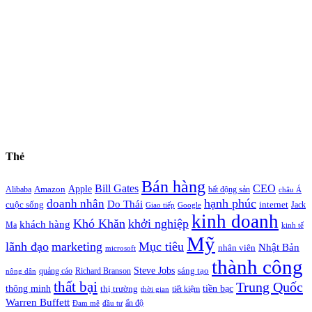
Thẻ
Bán hàng
Bill Gates
CEO
Apple
Amazon
Alibaba
bất động sản
châu Á
hạnh phúc
doanh nhân
Do Thái
cuộc sống
internet
Jack
Giao tiếp
Google
kinh doanh
Khó Khăn
khởi nghiệp
khách hàng
Ma
kinh tế
Mỹ
lãnh đạo
marketing
Mục tiêu
Nhật Bản
nhân viên
microsoft
thành công
Steve Jobs
sáng tạo
quảng cáo
Richard Branson
nông dân
thất bại
Trung Quốc
thông minh
tiền bạc
thị trường
tiết kiệm
thời gian
Warren Buffett
ấn độ
Đam mê
đầu tư