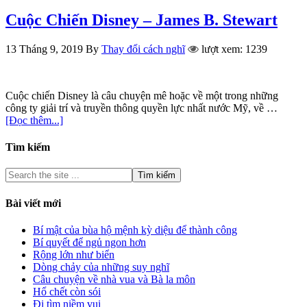
Cuộc Chiến Disney – James B. Stewart
13 Tháng 9, 2019
By
Thay đổi cách nghĩ
lượt xem: 1239
Cuộc chiến Disney là câu chuyện mê hoặc về một trong những
công ty giải trí và truyền thông quyền lực nhất nước Mỹ, về …
[Đọc thêm...]
Tìm kiếm
Bài viết mới
Bí mật của bùa hộ mệnh kỳ diệu để thành công
Bí quyết để ngủ ngon hơn
Rộng lớn như biển
Dòng chảy của những suy nghĩ
Câu chuyện về nhà vua và Bà la môn
Hổ chết còn sói
Đi tìm niềm vui