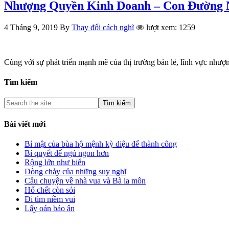
Nhượng Quyền Kinh Doanh – Con Đường N
4 Tháng 9, 2019
By
Thay đổi cách nghĩ
lượt xem: 1259
Cùng với sự phát triển mạnh mẽ của thị trường bán lẻ, lĩnh vực nh
Tìm kiếm
Bài viết mới
Bí mật của bùa hộ mệnh kỳ diệu để thành công
Bí quyết để ngủ ngon hơn
Rộng lớn như biển
Dòng chảy của những suy nghĩ
Câu chuyện về nhà vua và Bà la môn
Hổ chết còn sói
Đi tìm niềm vui
Lấy oán báo ân