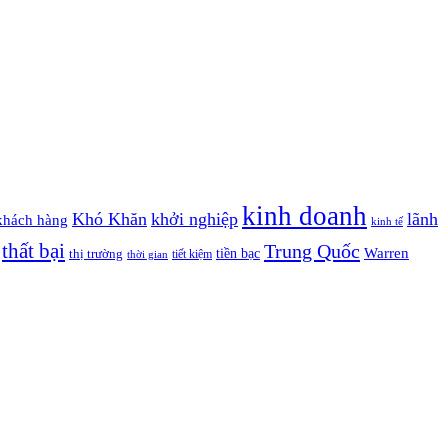
kinh doanh
Khó Khăn
khởi nghiệp
lãnh
khách hàng
kinh tế
thất bại
Trung Quốc
Warren
tiền bạc
thị trường
tiết kiệm
thời gian