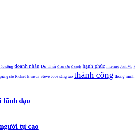
hạnh phúc
doanh nhân
Do Thái
uộc sống
internet
Jack Ma
Giao tiếp
Google
thành công
thông minh
Steve Jobs
sáng tạo
quảng cáo
Richard Branson
i lãnh đạo
người tự cao