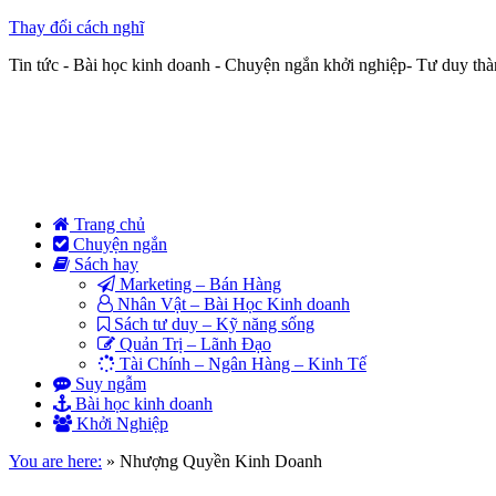
Thay đổi cách nghĩ
Tin tức - Bài học kinh doanh - Chuyện ngắn khởi nghiệp- Tư duy th
Trang chủ
Chuyện ngắn
Sách hay
Marketing – Bán Hàng
Nhân Vật – Bài Học Kinh doanh
Sách tư duy – Kỹ năng sống
Quản Trị – Lãnh Đạo
Tài Chính – Ngân Hàng – Kinh Tế
Suy ngẫm
Bài học kinh doanh
Khởi Nghiệp
You are here:
»
Nhượng Quyền Kinh Doanh