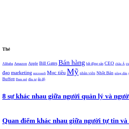
Thẻ
Bán hàng
Bill Gates
CEO
Apple
Amazon
c
Alibaba
bất động sản
châu Á
Mỹ
đạo
marketing
Mục tiêu
Nhật Bản
nhân viên
microsoft
nông dân
Buffett
ấn độ
Đam mê
đầu tư
8 sự khác nhau giữa người quản lý và ngườ
Quan điểm khác nhau giữa người tự tin và 