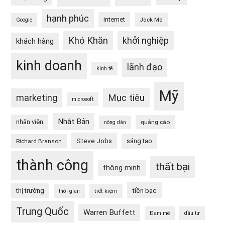
hạnh phúc
internet
Jack Ma
Google
Khó Khăn
khởi nghiệp
khách hàng
kinh doanh
lãnh đạo
kinh tế
Mỹ
Mục tiêu
marketing
microsoft
Nhật Bản
nhân viên
quảng cáo
nông dân
Steve Jobs
sáng tạo
Richard Branson
thành công
thất bại
thông minh
tiền bạc
thị trường
tiết kiệm
thời gian
Trung Quốc
Warren Buffett
Đam mê
đầu tư