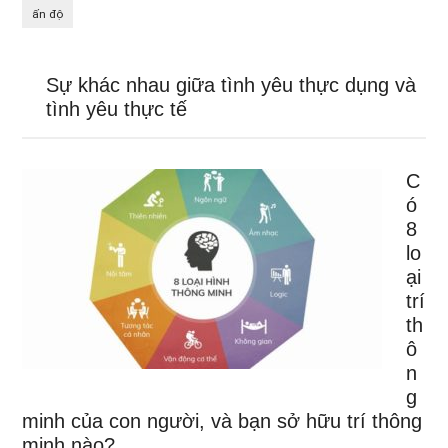
ấn độ
Sự khác nhau giữa tình yêu thực dụng và
tình yêu thực tế
C
ó
8
lo
ại
trí
th
ô
n
g
minh của con người, và bạn sở hữu trí thông
minh nào?