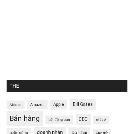
THẺ
Bill Gates
Apple
Amazon
Alibaba
Bán hàng
CEO
bất động sản
châu Á
doanh nhân
Do Thái
cuộc sống
Giao tiếp