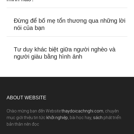
Đừng để bố mẹ tổn thương qua những lời
nói của bạn
Tư duy khác biệt giữa người nghèo và
người giàu bằng hình ảnh
ABOUT WEBSITE
Chào mừng bạn đến Website
thaydoicachnghi.com
, chuyên
mục giới thiệu tin tức
khởi nghiệp
, bài học hay,
sách
phát triển
bản thân nên đọc