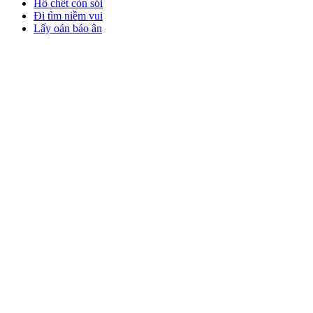
Hổ chết còn sói
Đi tìm niềm vui
Lấy oán báo ân