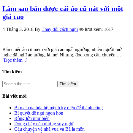
Làm sao bán được cái áo cũ nát với một
giá cao
4 Tháng 3, 2018
By
Thay đổi cách nghĩ
lượt xem: 1617
Bán chiếc áo cũ mèm với giá cao ngất ngưởng, nhiều người mới
nghe đã nghĩ ảo tưởng, là mơ. Nhưng, đọc xong câu chuyện …
[Đọc thêm...]
Tìm kiếm
Bài viết mới
Bí mật của bùa hộ mệnh kỳ diệu để thành công
Bí quyết để ngủ ngon hơn
Rộng lớn như biển
Dòng chảy của những suy nghĩ
Câu chuyện về nhà vua và Bà la môn