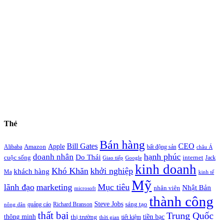
Thẻ
Bán hàng
Bill Gates
CEO
Apple
Amazon
Alibaba
bất động sản
châu Á
hạnh phúc
doanh nhân
Do Thái
cuộc sống
internet
Jack
Giao tiếp
Google
kinh doanh
Khó Khăn
khởi nghiệp
khách hàng
Ma
kinh tế
Mỹ
lãnh đạo
marketing
Mục tiêu
Nhật Bản
nhân viên
microsoft
thành công
Steve Jobs
sáng tạo
quảng cáo
Richard Branson
nông dân
thất bại
Trung Quốc
thông minh
tiền bạc
thị trường
tiết kiệm
thời gian