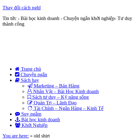
Thay đổi cách nghĩ
Tin tức - Bài học kinh doanh - Chuyện ngắn khởi nghiệp- Tư duy
thành công
Trang chủ
Chuyện ngắn
Sách hay
Marketing – Bán Hàng
Nhân Vật – Bài Học Kinh doanh
Sách tư duy – Kỹ năng sống
Quản Trị – Lãnh Đạo
Tài Chính – Ngân Hàng – Kinh Tế
Suy ngẫm
Bài học kinh doanh
Khởi Nghiệp
You are here:
»
old shirt