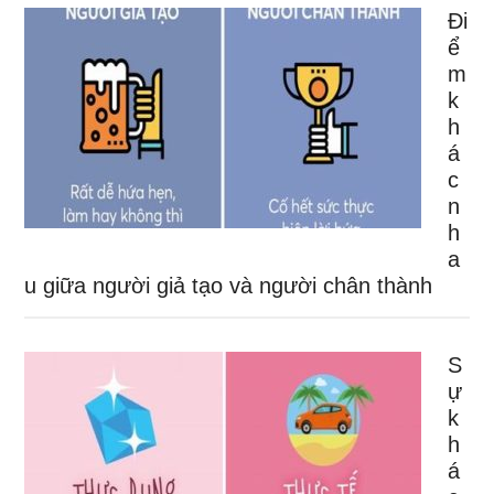
Đi
ể
m
k
h
á
c
n
h
a
u giữa người giả tạo và người chân thành
S
ự
k
h
á