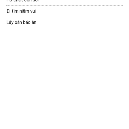
Đi tìm niềm vui
Lấy oán báo ân