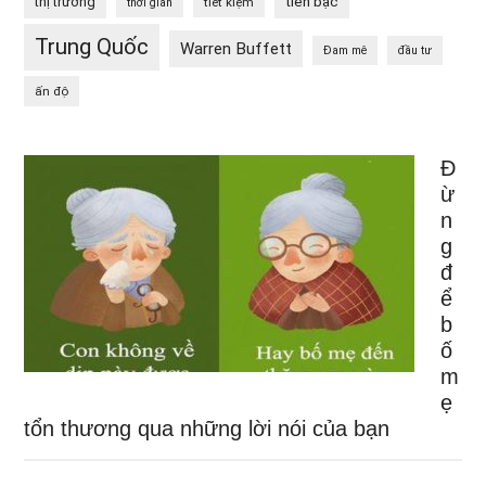
tiền bạc
thị trường
tiết kiệm
thời gian
Trung Quốc
Warren Buffett
Đam mê
đầu tư
ấn độ
Đ
ừ
n
g
đ
ể
b
ố
m
ẹ
tổn thương qua những lời nói của bạn