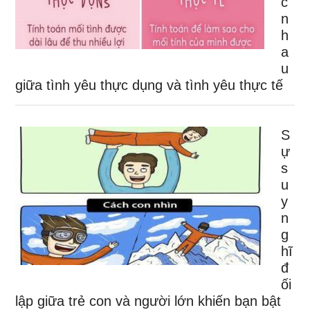
c
n
h
a
u
giữa tình yêu thực dụng và tình yêu thực tế
S
ự
s
u
y
n
g
hĩ
đ
ối
lập giữa trẻ con và người lớn khiến bạn bật