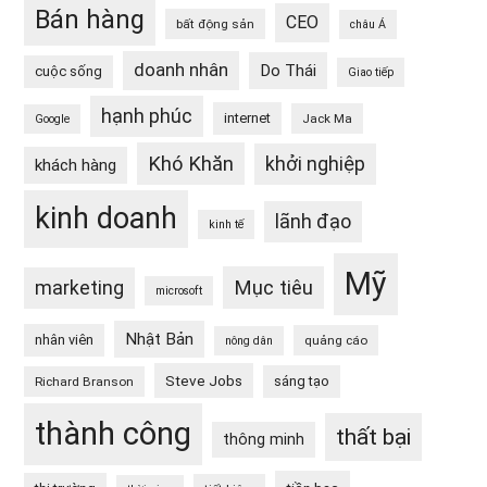
Bán hàng
CEO
bất động sản
châu Á
doanh nhân
Do Thái
cuộc sống
Giao tiếp
hạnh phúc
internet
Jack Ma
Google
Khó Khăn
khởi nghiệp
khách hàng
kinh doanh
lãnh đạo
kinh tế
Mỹ
Mục tiêu
marketing
microsoft
Nhật Bản
nhân viên
quảng cáo
nông dân
Steve Jobs
sáng tạo
Richard Branson
thành công
thất bại
thông minh