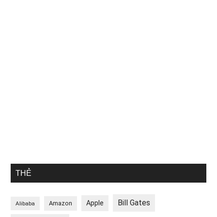
THẺ
Bill Gates
Apple
Amazon
Alibaba