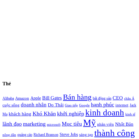
Thẻ
Bán hàng
Bill Gates
CEO
Apple
Amazon
Alibaba
bất động sản
châu Á
hạnh phúc
doanh nhân
Do Thái
cuộc sống
internet
Jack
Giao tiếp
Google
kinh doanh
Khó Khăn
khởi nghiệp
khách hàng
Ma
kinh tế
Mỹ
lãnh đạo
marketing
Mục tiêu
Nhật Bản
nhân viên
microsoft
thành công
Steve Jobs
sáng tạo
quảng cáo
Richard Branson
nông dân