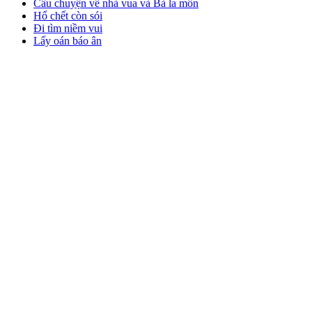
Câu chuyện về nhà vua và Bà la môn
Hổ chết còn sói
Đi tìm niềm vui
Lấy oán báo ân