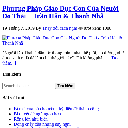
Phương Pháp Giáo Dục Con Của Người
Do Thái – Trần Hân & Thanh Nhã
19 Tháng 7, 2019
By
Thay đổi cách nghĩ
lượt xem: 1088
"Người Do Thái là dân tộc thông minh nhất thế giới, họ dường như
được sinh ra là để làm chủ thế giới này". Dù không phải …
[Đọc
thêm...]
Tìm kiếm
Bài viết mới
Bí mật của bùa hộ mệnh kỳ diệu để thành công
Bí quyết để ngủ ngon hơn
Rộng lớn như biển
Dòng chảy của những suy nghĩ