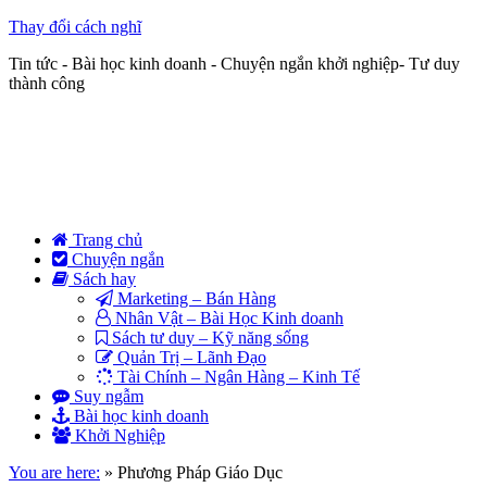
Thay đổi cách nghĩ
Tin tức - Bài học kinh doanh - Chuyện ngắn khởi nghiệp- Tư duy
thành công
Trang chủ
Chuyện ngắn
Sách hay
Marketing – Bán Hàng
Nhân Vật – Bài Học Kinh doanh
Sách tư duy – Kỹ năng sống
Quản Trị – Lãnh Đạo
Tài Chính – Ngân Hàng – Kinh Tế
Suy ngẫm
Bài học kinh doanh
Khởi Nghiệp
You are here:
»
Phương Pháp Giáo Dục