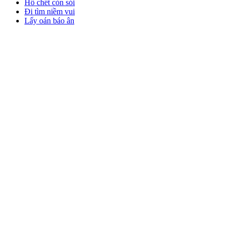
Hổ chết còn sói
Đi tìm niềm vui
Lấy oán báo ân