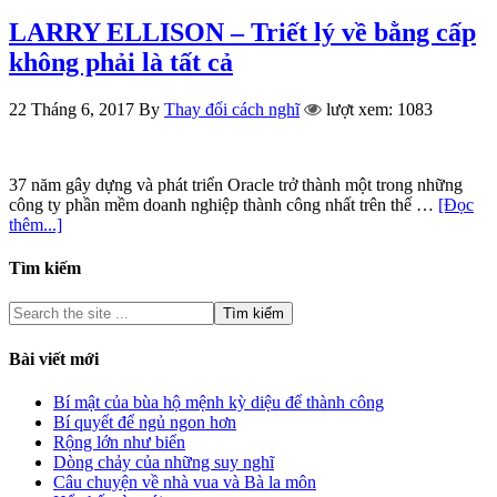
LARRY ELLISON – Triết lý về bằng cấp
không phải là tất cả
22 Tháng 6, 2017
By
Thay đổi cách nghĩ
lượt xem: 1083
37 năm gây dựng và phát triển Oracle trở thành một trong những
công ty phần mềm doanh nghiệp thành công nhất trên thế …
[Đọc
thêm...]
Tìm kiếm
Bài viết mới
Bí mật của bùa hộ mệnh kỳ diệu để thành công
Bí quyết để ngủ ngon hơn
Rộng lớn như biển
Dòng chảy của những suy nghĩ
Câu chuyện về nhà vua và Bà la môn