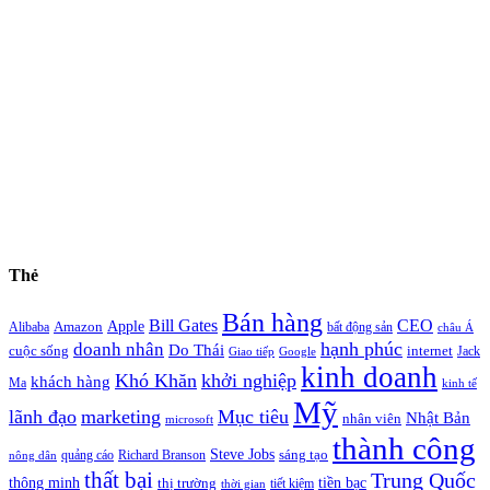
Thẻ
Bán hàng
Bill Gates
CEO
Apple
Amazon
Alibaba
bất động sản
châu Á
hạnh phúc
doanh nhân
Do Thái
cuộc sống
internet
Jack
Giao tiếp
Google
kinh doanh
Khó Khăn
khởi nghiệp
khách hàng
Ma
kinh tế
Mỹ
lãnh đạo
marketing
Mục tiêu
Nhật Bản
nhân viên
microsoft
thành công
Steve Jobs
sáng tạo
quảng cáo
Richard Branson
nông dân
thất bại
Trung Quốc
thông minh
tiền bạc
thị trường
tiết kiệm
thời gian