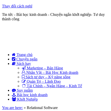
Thay đổi cách nghĩ
Tin tức - Bài học kinh doanh - Chuyện ngắn khởi nghiệp- Tư duy
thành công
Trang chủ
Chuyện ngắn
Sách hay
Marketing – Bán Hàng
Nhân Vật – Bài Học Kinh doanh
Sách tư duy – Kỹ năng sống
Quản Trị – Lãnh Đạo
Tài Chính – Ngân Hàng – Kinh Tế
Suy ngẫm
Bài học kinh doanh
Khởi Nghiệp
You are here:
»
Relational Software