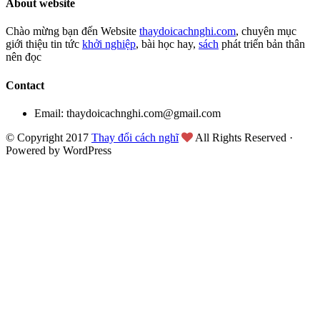
About website
Chào mừng bạn đến Website
thaydoicachnghi.com
, chuyên mục
giới thiệu tin tức
khởi nghiệp
, bài học hay,
sách
phát triển bản thân
nên đọc
Contact
Email: thaydoicachnghi.com@gmail.com
© Copyright 2017
Thay đổi cách nghĩ
All Rights Reserved ·
Powered by WordPress