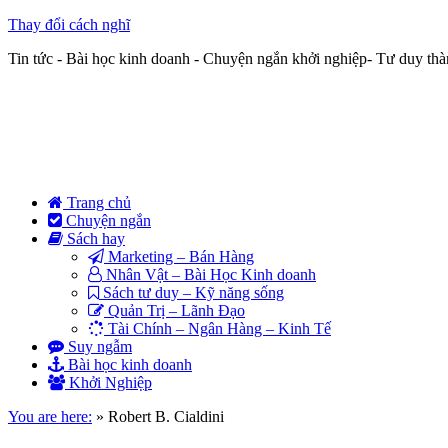
Thay đổi cách nghĩ
Tin tức - Bài học kinh doanh - Chuyện ngắn khởi nghiệp- Tư duy th
Trang chủ
Chuyện ngắn
Sách hay
Marketing – Bán Hàng
Nhân Vật – Bài Học Kinh doanh
Sách tư duy – Kỹ năng sống
Quản Trị – Lãnh Đạo
Tài Chính – Ngân Hàng – Kinh Tế
Suy ngẫm
Bài học kinh doanh
Khởi Nghiệp
You are here:
»
Robert B. Cialdini