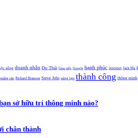
hạnh phúc
doanh nhân
Do Thái
uộc sống
internet
Jack Ma
Giao tiếp
Google
thành công
thông minh
Steve Jobs
sáng tạo
quảng cáo
Richard Branson
 bạn sở hữu trí thông minh nào?
ời chân thành