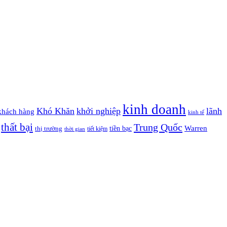
kinh doanh
Khó Khăn
khởi nghiệp
lãnh
khách hàng
kinh tế
thất bại
Trung Quốc
Warren
tiền bạc
thị trường
tiết kiệm
thời gian