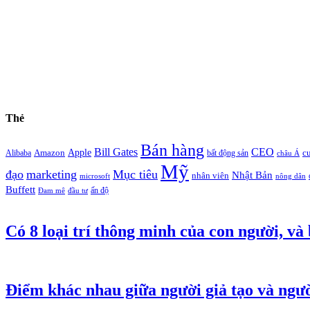
Thẻ
Bán hàng
Bill Gates
CEO
Apple
Amazon
c
Alibaba
bất động sản
châu Á
Mỹ
đạo
marketing
Mục tiêu
Nhật Bản
nhân viên
microsoft
nông dân
Buffett
ấn độ
Đam mê
đầu tư
Có 8 loại trí thông minh của con người, và
Điểm khác nhau giữa người giả tạo và ngư