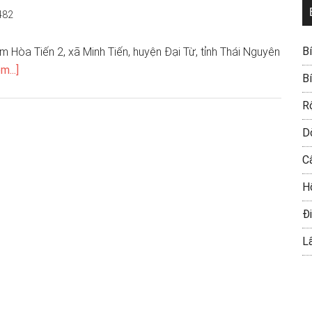
482
B
 Hòa Tiến 2, xã Minh Tiến, huyện Đại Từ, tỉnh Thái Nguyên
m...]
B
R
D
C
H
Đi
L