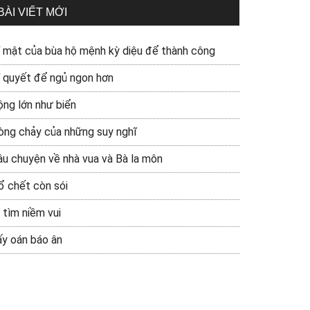
BÀI VIẾT MỚI
í mật của bùa hộ mệnh kỳ diệu để thành công
í quyết để ngủ ngon hơn
ộng lớn như biển
òng chảy của những suy nghĩ
âu chuyện về nhà vua và Bà la môn
ổ chết còn sói
 tìm niềm vui
ấy oán báo ân