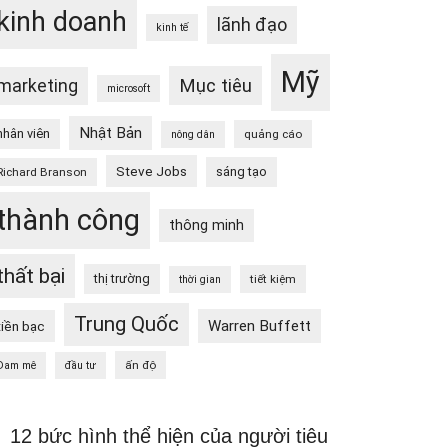
kinh doanh
lãnh đạo
kinh tế
Mỹ
Mục tiêu
marketing
microsoft
Nhật Bản
nhân viên
quảng cáo
nông dân
Steve Jobs
sáng tạo
Richard Branson
thành công
thông minh
thất bại
thị trường
tiết kiệm
thời gian
Trung Quốc
Warren Buffett
tiền bạc
ấn độ
Đam mê
đầu tư
12 bức hình thể hiện của người tiêu