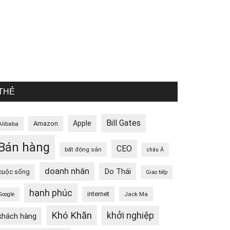
THẺ
Bill Gates
Apple
Amazon
Alibaba
Bán hàng
CEO
bất động sản
châu Á
doanh nhân
Do Thái
cuộc sống
Giao tiếp
hạnh phúc
internet
Jack Ma
Google
Khó Khăn
khởi nghiệp
khách hàng