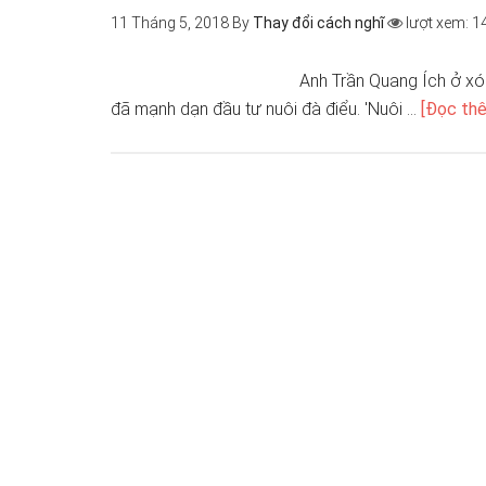
11 Tháng 5, 2018
By
Thay đổi cách nghĩ
lượt xem: 1
Anh Trần Quang Ích ở xóm
đã mạnh dạn đầu tư nuôi đà điểu. 'Nuôi …
[Đọc thê