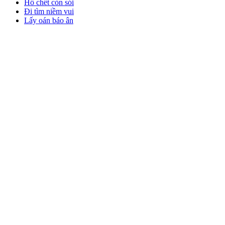
Hổ chết còn sói
Đi tìm niềm vui
Lấy oán báo ân