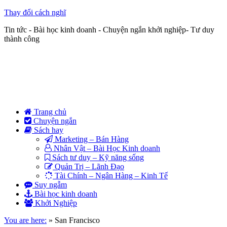
Thay đổi cách nghĩ
Tin tức - Bài học kinh doanh - Chuyện ngắn khởi nghiệp- Tư duy
thành công
Trang chủ
Chuyện ngắn
Sách hay
Marketing – Bán Hàng
Nhân Vật – Bài Học Kinh doanh
Sách tư duy – Kỹ năng sống
Quản Trị – Lãnh Đạo
Tài Chính – Ngân Hàng – Kinh Tế
Suy ngẫm
Bài học kinh doanh
Khởi Nghiệp
You are here:
»
San Francisco