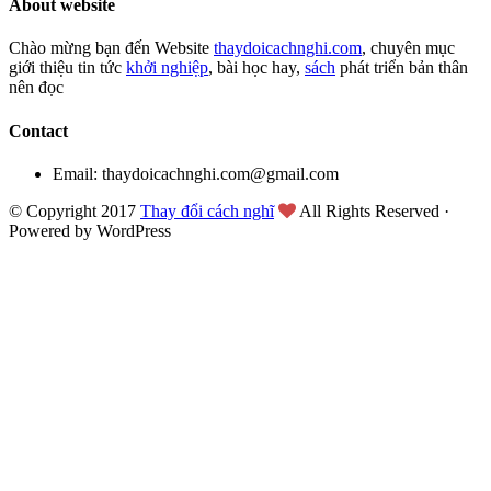
About website
Chào mừng bạn đến Website
thaydoicachnghi.com
, chuyên mục
giới thiệu tin tức
khởi nghiệp
, bài học hay,
sách
phát triển bản thân
nên đọc
Contact
Email: thaydoicachnghi.com@gmail.com
© Copyright 2017
Thay đổi cách nghĩ
All Rights Reserved ·
Powered by WordPress