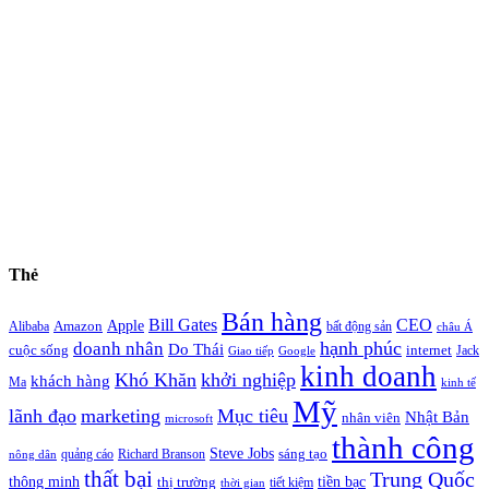
Thẻ
Bán hàng
Bill Gates
CEO
Apple
Amazon
Alibaba
bất động sản
châu Á
hạnh phúc
doanh nhân
Do Thái
cuộc sống
internet
Jack
Giao tiếp
Google
kinh doanh
Khó Khăn
khởi nghiệp
khách hàng
Ma
kinh tế
Mỹ
lãnh đạo
marketing
Mục tiêu
Nhật Bản
nhân viên
microsoft
thành công
Steve Jobs
sáng tạo
quảng cáo
Richard Branson
nông dân
thất bại
Trung Quốc
thông minh
tiền bạc
thị trường
tiết kiệm
thời gian