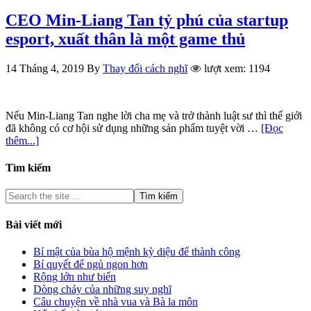
CEO Min-Liang Tan tỷ phú của startup
esport, xuất thân là một game thủ
14 Tháng 4, 2019
By
Thay đổi cách nghĩ
lượt xem: 1194
Nếu Min-Liang Tan nghe lời cha mẹ và trở thành luật sư thì thế giới
đã không có cơ hội sử dụng những sản phẩm tuyệt vời …
[Đọc
thêm...]
Tìm kiếm
Bài viết mới
Bí mật của bùa hộ mệnh kỳ diệu để thành công
Bí quyết để ngủ ngon hơn
Rộng lớn như biển
Dòng chảy của những suy nghĩ
Câu chuyện về nhà vua và Bà la môn