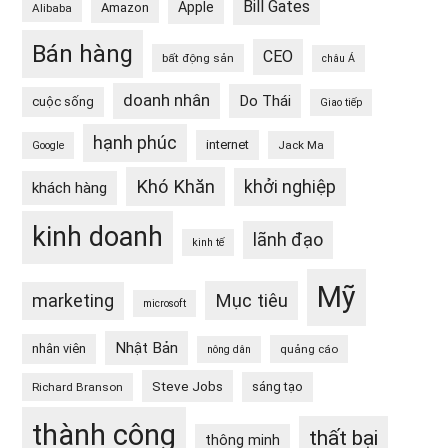
Bill Gates
Apple
Amazon
Alibaba
Bán hàng
CEO
bất động sản
châu Á
doanh nhân
Do Thái
cuộc sống
Giao tiếp
hạnh phúc
internet
Jack Ma
Google
Khó Khăn
khởi nghiệp
khách hàng
kinh doanh
lãnh đạo
kinh tế
Mỹ
Mục tiêu
marketing
microsoft
Nhật Bản
nhân viên
quảng cáo
nông dân
Steve Jobs
sáng tạo
Richard Branson
thành công
thất bại
thông minh