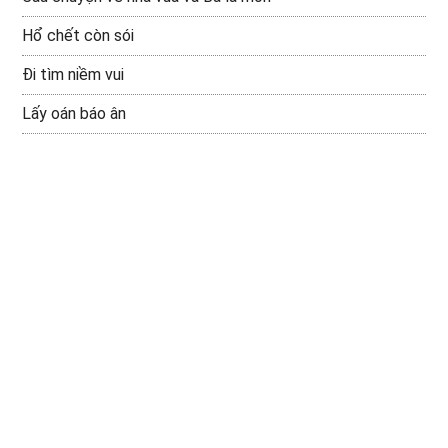
Hổ chết còn sói
Đi tìm niềm vui
Lấy oán báo ân