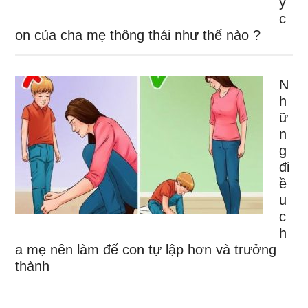
y
c
on của cha mẹ thông thái như thế nào ?
N
h
ữ
n
g
đi
ề
u
c
h
a mẹ nên làm để con tự lập hơn và trưởng
thành