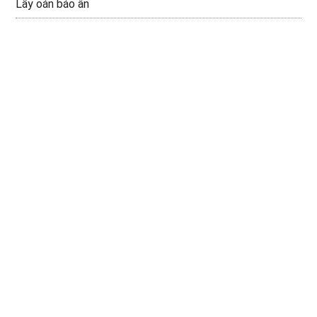
Lấy oán báo ân