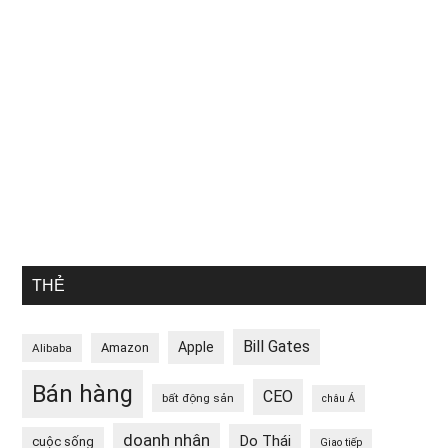
THẺ
Bill Gates
Apple
Amazon
Alibaba
Bán hàng
CEO
bất động sản
châu Á
doanh nhân
Do Thái
cuộc sống
Giao tiếp