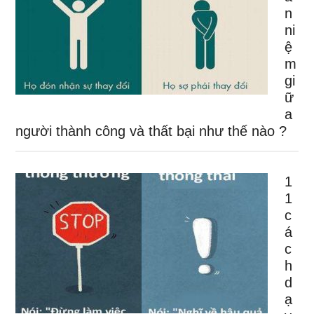
n
ni
ệ
m
gi
ữ
a
người thành công và thất bại như thế nào ?
1
1
c
á
c
h
d
ạ