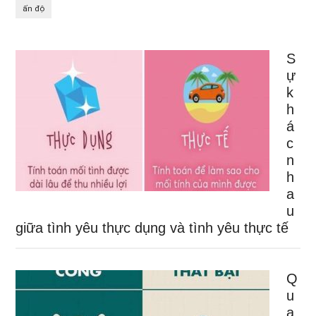
ấn độ
S
ự
k
h
á
c
n
h
a
u
giữa tình yêu thực dụng và tình yêu thực tế
Q
u
a