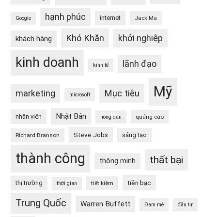
hạnh phúc
internet
Jack Ma
Google
Khó Khăn
khởi nghiệp
khách hàng
kinh doanh
lãnh đạo
kinh tế
Mỹ
Mục tiêu
marketing
microsoft
Nhật Bản
nhân viên
quảng cáo
nông dân
Steve Jobs
sáng tạo
Richard Branson
thành công
thất bại
thông minh
tiền bạc
thị trường
tiết kiệm
thời gian
Trung Quốc
Warren Buffett
Đam mê
đầu tư