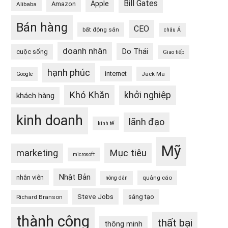
Bill Gates
Apple
Amazon
Alibaba
Bán hàng
CEO
bất động sản
châu Á
doanh nhân
Do Thái
cuộc sống
Giao tiếp
hạnh phúc
internet
Jack Ma
Google
Khó Khăn
khởi nghiệp
khách hàng
kinh doanh
lãnh đạo
kinh tế
Mỹ
Mục tiêu
marketing
microsoft
Nhật Bản
nhân viên
quảng cáo
nông dân
Steve Jobs
sáng tạo
Richard Branson
thành công
thất bại
thông minh