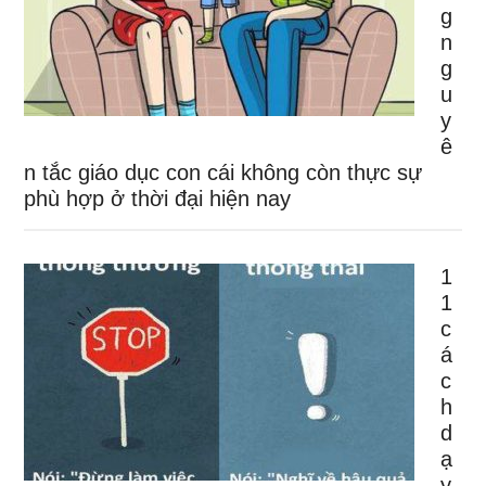
g
n
g
u
y
ê
n tắc giáo dục con cái không còn thực sự
phù hợp ở thời đại hiện nay
1
1
c
á
c
h
d
ạ
y