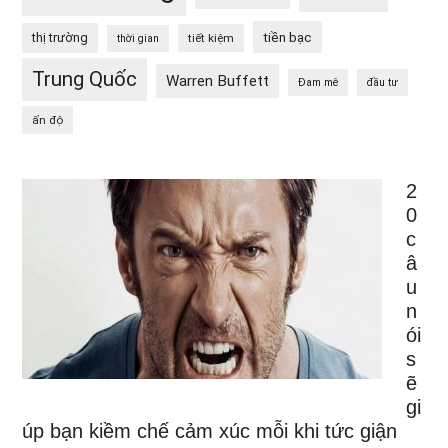
tiền bạc
thị trường
tiết kiệm
thời gian
Trung Quốc
Warren Buffett
Đam mê
đầu tư
ấn độ
2
0
c
â
u
n
ói
s
ẽ
gi
úp bạn kiềm chế cảm xúc mỗi khi tức giận