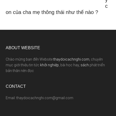
c
on của cha mẹ thông thái như thế nào ?
ABOUT WEBSITE
Chào mừng bạn đến Website
thaydoicachnghi.com
, chuyên
mục giới thiệu tin tức
khởi nghiệp
, bài học hay,
sách
phát triển
bản thân nên đọc
CONTACT
Email: thaydoicachnghi.com@gmail.com