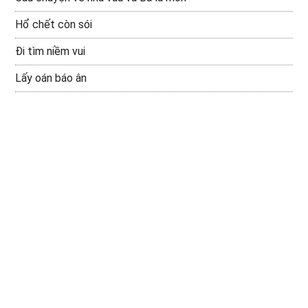
Hổ chết còn sói
Đi tìm niềm vui
Lấy oán báo ân