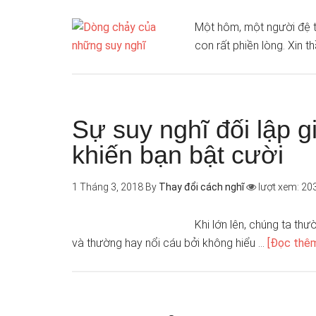
Một hôm, một người đệ t
con rất phiền lòng. Xin t
Sự suy nghĩ đối lập g
khiến bạn bật cười
1 Tháng 3, 2018
By
Thay đổi cách nghĩ
lượt xem: 20
Khi lớn lên, chúng ta th
và thường hay nổi cáu bởi không hiểu …
[Đọc thêm.