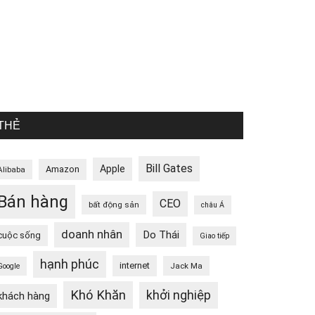
THẺ
Bill Gates
Apple
Amazon
Alibaba
Bán hàng
CEO
bất động sản
châu Á
doanh nhân
Do Thái
cuộc sống
Giao tiếp
hạnh phúc
internet
Jack Ma
Google
Khó Khăn
khởi nghiệp
khách hàng