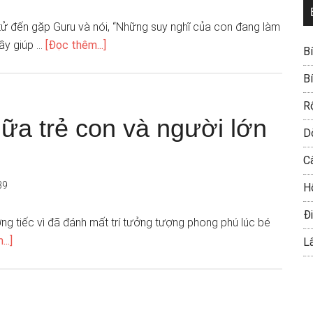
ử đến gặp Guru và nói, “Những suy nghĩ của con đang làm
hầy giúp …
[Đọc thêm...]
B
B
R
iữa trẻ con và người lớn
D
C
39
H
Đi
ường tiếc vì đã đánh mất trí tưởng tượng phong phú lúc bé
..]
L