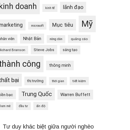
kinh doanh
lãnh đạo
kinh tế
Mỹ
Mục tiêu
marketing
microsoft
Nhật Bản
nhân viên
quảng cáo
nông dân
Steve Jobs
sáng tạo
Richard Branson
thành công
thông minh
thất bại
thị trường
tiết kiệm
thời gian
Trung Quốc
Warren Buffett
tiền bạc
ấn độ
Đam mê
đầu tư
Tư duy khác biệt giữa người nghèo