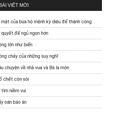
BÀI VIẾT MỚI
í mật của bùa hộ mệnh kỳ diệu để thành công
í quyết để ngủ ngon hơn
ộng lớn như biển
òng chảy của những suy nghĩ
âu chuyện về nhà vua và Bà la môn
ổ chết còn sói
 tìm niềm vui
ấy oán báo ân