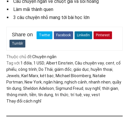
Câu chuyện ngắn về chuột già và sói hoang
Làm mãi thành quen
3 câu chuyện nhỏ mang tới bài học lớn
Share on
Twitter
Facebook
LinkedIn
Pinterest
Tumblr
Thuộc chủ đề:
Chuyện ngắn
Tag với:
1 đôla
,
1 USD
,
Albert Einstein
,
Câu chuyện vay
,
cent
,
cổ
phiếu
,
công trình
,
Do Thái
,
giám đốc
,
giáo dục
,
huyền thoại
,
Jewels
,
Karl Marx
,
két bạc
,
Michael Bloomberg
,
Natalie
Portman
,
New York
,
ngân hàng
,
nghịch cảnh
,
nhanh nhẹn
,
quầy
tín dụng
,
Sheldon Adelson
,
Sigmund Freud
,
suy nghĩ
,
thời gian
,
thông minh
,
tiền
,
tín dụng
,
tri thức
,
trí tuệ
,
vay
,
vest
Thay đổi cách nghĩ