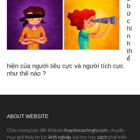
b
ứ
c
hì
n
h
th
ể
hiện của người tiêu cực và người tích cực
như thế nào ?
ABOUT WEBSITE
Chào mừng bạn đến Website
thaydoicachnghi.com
, chuyên
mục giới thiệu tin tức
khởi nghiệp
, bài học hay,
sách
phát triển