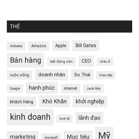
THẺ
Bill Gates
Apple
Amazon
Alibaba
Bán hàng
CEO
bất động sản
châu Á
doanh nhân
Do Thái
cuộc sống
Giao tiếp
hạnh phúc
internet
Jack Ma
Google
Khó Khăn
khởi nghiệp
khách hàng
kinh doanh
lãnh đạo
kinh tế
Mỹ
Mục tiêu
marketing
microsoft