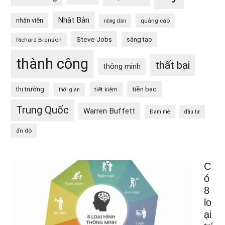
Nhật Bản
nhân viên
quảng cáo
nông dân
Steve Jobs
sáng tạo
Richard Branson
thành công
thất bại
thông minh
tiền bạc
thị trường
tiết kiệm
thời gian
Trung Quốc
Warren Buffett
Đam mê
đầu tư
ấn độ
C
ó
8
lo
ại