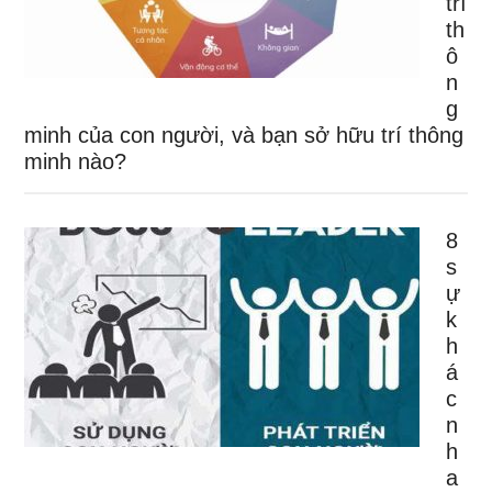
trí
th
ô
n
g
minh của con người, và bạn sở hữu trí thông
minh nào?
8
s
ự
k
h
á
c
n
h
a