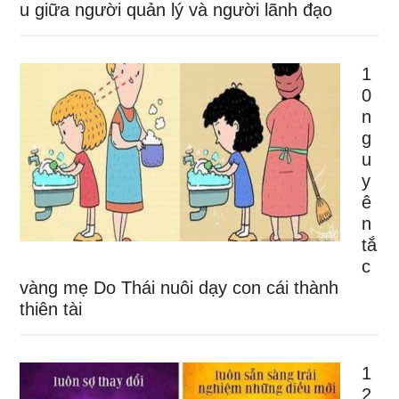
u giữa người quản lý và người lãnh đạo
1
0
n
g
u
y
ê
n
tắ
c
vàng mẹ Do Thái nuôi dạy con cái thành
thiên tài
1
2