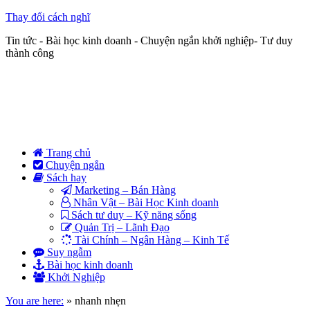
Thay đổi cách nghĩ
Tin tức - Bài học kinh doanh - Chuyện ngắn khởi nghiệp- Tư duy
thành công
Trang chủ
Chuyện ngắn
Sách hay
Marketing – Bán Hàng
Nhân Vật – Bài Học Kinh doanh
Sách tư duy – Kỹ năng sống
Quản Trị – Lãnh Đạo
Tài Chính – Ngân Hàng – Kinh Tế
Suy ngẫm
Bài học kinh doanh
Khởi Nghiệp
You are here:
»
nhanh nhẹn