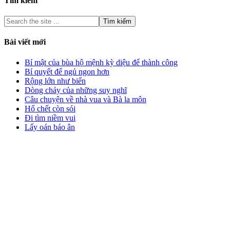
Tìm kiếm
Bài viết mới
Bí mật của bùa hộ mệnh kỳ diệu để thành công
Bí quyết để ngủ ngon hơn
Rộng lớn như biển
Dòng chảy của những suy nghĩ
Câu chuyện về nhà vua và Bà la môn
Hổ chết còn sói
Đi tìm niềm vui
Lấy oán báo ân