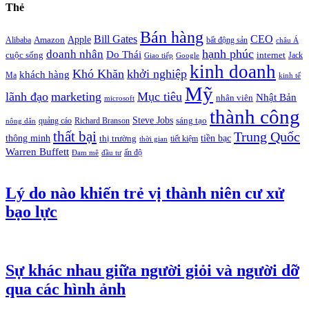
Thẻ
Bán hàng
Bill Gates
CEO
Apple
Amazon
Alibaba
bất động sản
châu Á
hạnh phúc
doanh nhân
Do Thái
cuộc sống
internet
Jack
Giao tiếp
Google
kinh doanh
Khó Khăn
khởi nghiệp
khách hàng
Ma
kinh tế
Mỹ
lãnh đạo
marketing
Mục tiêu
Nhật Bản
nhân viên
microsoft
thành công
Steve Jobs
sáng tạo
quảng cáo
Richard Branson
nông dân
thất bại
Trung Quốc
thông minh
tiền bạc
thị trường
tiết kiệm
thời gian
Warren Buffett
ấn độ
Đam mê
đầu tư
Lý do nào khiến trẻ vị thành niên cư xử
bạo lực
Sự khác nhau giữa người giỏi và người dỡ
qua các hình ảnh